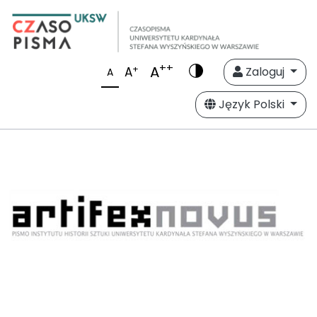
++
A
+
A
Zaloguj
A
Język Polski