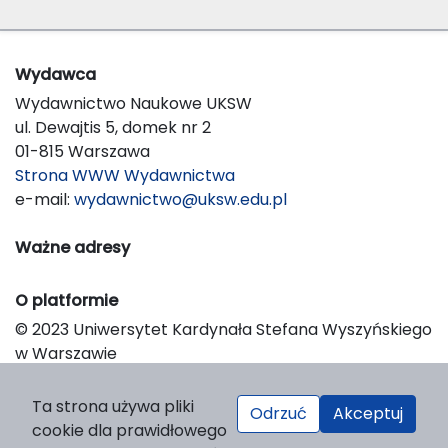
Wydawca
Wydawnictwo Naukowe UKSW
ul. Dewajtis 5, domek nr 2
01-815 Warszawa
Strona WWW Wydawnictwa
e-mail:
wydawnictwo@uksw.edu.pl
Ważne adresy
O platformie
© 2023 Uniwersytet Kardynała Stefana Wyszyńskiego
w Warszawie
Support & Customization by LIBCOM
Platform & Workflow by OJS/PKP
Ta strona używa pliki
Odrzuć
Akceptuj
cookie dla prawidłowego