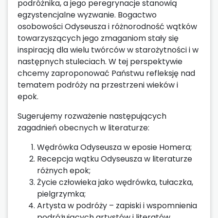
podróżnika, a jego peregrynacje stanowią
egzystencjalne wyzwanie. Bogactwo
osobowości Odyseusza i różnorodność wątków
towarzyszących jego zmaganiom stały się
inspiracją dla wielu twórców w starożytności i w
następnych stuleciach. W tej perspektywie
chcemy zaproponować Państwu refleksję nad
tematem podróży na przestrzeni wieków i
epok.
Sugerujemy rozważenie następujących
zagadnień obecnych w literaturze:
Wędrówka Odyseusza w eposie Homera;
Recepcja wątku Odyseusza w literaturze
różnych epok;
Życie człowieka jako wędrówka, tułaczka,
pielgrzymka;
Artysta w podróży – zapiski i wspomnienia
podróżujących artystów i literatów