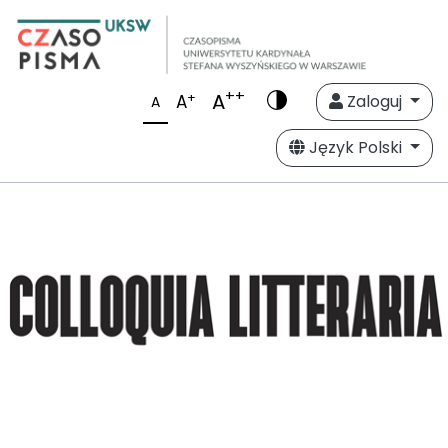
++
A
+
A
Zaloguj
A
Język Polski