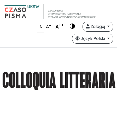
++
A
+
A
Zaloguj
A
Język Polski