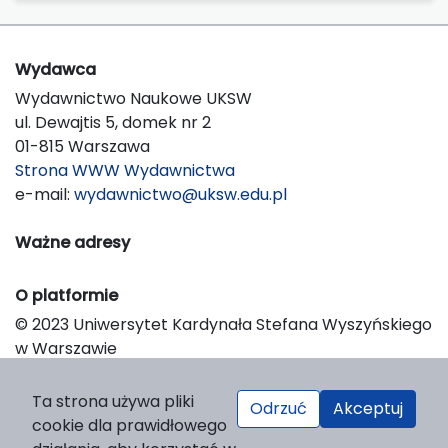
Wydawca
Wydawnictwo Naukowe UKSW
ul. Dewajtis 5, domek nr 2
01-815 Warszawa
Strona WWW Wydawnictwa
e-mail:
wydawnictwo@uksw.edu.pl
Ważne adresy
O platformie
© 2023 Uniwersytet Kardynała Stefana Wyszyńskiego
w Warszawie
Support & Customization by LIBCOM
Platform & Workflow by OJS/PKP
Ta strona używa pliki
Odrzuć
Akceptuj
cookie dla prawidłowego