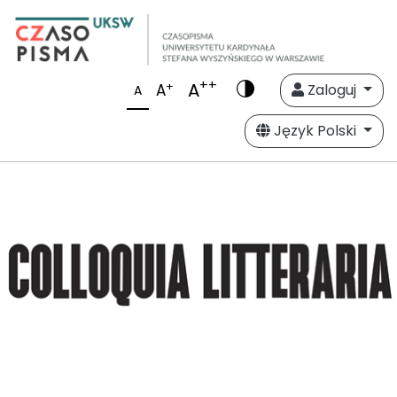
++
A
+
A
Zaloguj
A
Język Polski