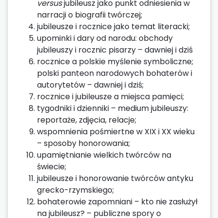
versus
jubileusz jako punkt odniesienia w
narracji o biografii twórczej;
jubileusze i rocznice jako temat literacki;
upominki i dary od narodu: obchody
jubileuszy i rocznic pisarzy – dawniej i dziś
rocznice a polskie myślenie symboliczne;
polski panteon narodowych bohaterów i
autorytetów – dawniej i dziś;
rocznice i jubileusze a miejsca pamięci;
tygodniki i dzienniki – medium jubileuszy:
reportaże, zdjęcia, relacje;
wspomnienia pośmiertne w XIX i XX wieku
– sposoby honorowania;
upamiętnianie wielkich twórców na
świecie;
jubileusze i honorowanie twórców antyku
grecko-rzymskiego;
bohaterowie zapomniani – kto nie zasłużył
na jubileusz? – publiczne spory o