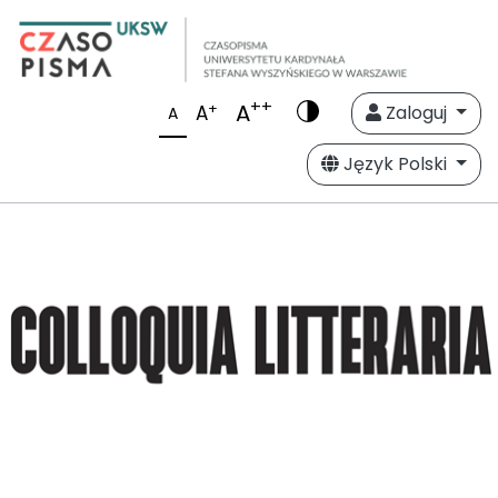
++
A
+
A
Zaloguj
A
Język Polski