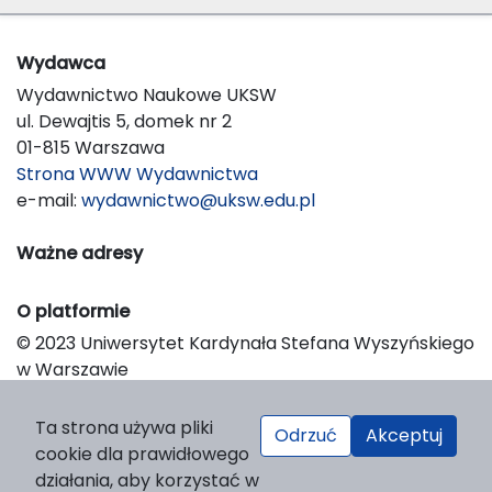
Wydawca
Wydawnictwo Naukowe UKSW
ul. Dewajtis 5, domek nr 2
01-815 Warszawa
Strona WWW Wydawnictwa
e-mail:
wydawnictwo@uksw.edu.pl
Ważne adresy
O platformie
© 2023 Uniwersytet Kardynała Stefana Wyszyńskiego
w Warszawie
Support & Customization by LIBCOM
Platform & Workflow by OJS/PKP
Ta strona używa pliki
Odrzuć
Akceptuj
cookie dla prawidłowego
działania, aby korzystać w