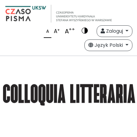
++
A
+
A
Zaloguj
A
Język Polski