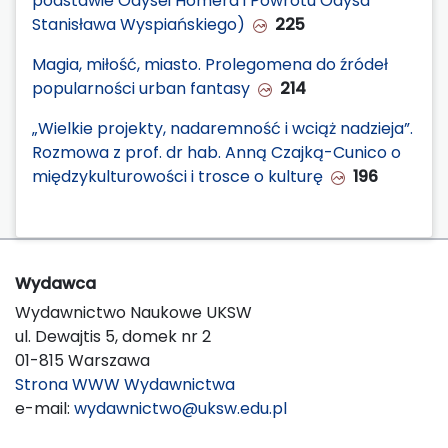
podstawie Odysei Homera i Powrotu Odysa
Stanisława Wyspiańskiego)
225
Magia, miłość, miasto. Prolegomena do źródeł
popularności urban fantasy
214
„Wielkie projekty, nadaremność i wciąż nadzieja”.
Rozmowa z prof. dr hab. Anną Czajką-Cunico o
międzykulturowości i trosce o kulturę
196
Wydawca
Wydawnictwo Naukowe UKSW
ul. Dewajtis 5, domek nr 2
01-815 Warszawa
Strona WWW Wydawnictwa
e-mail:
wydawnictwo@uksw.edu.pl