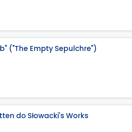
ób" ("The Empty Sepulchre")
tten do Słowacki's Works