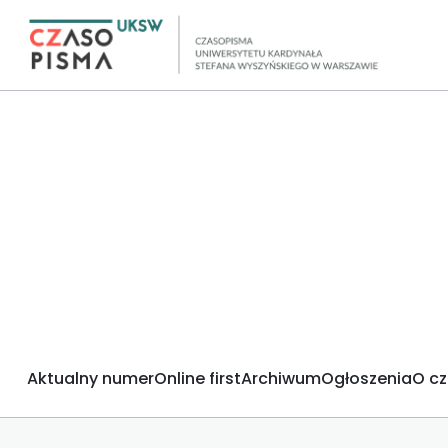
Aktualny numer
Online first
Archiwum
Ogłoszenia
O c