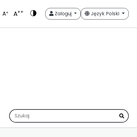
++
A
+
A
Zaloguj
Język Polski