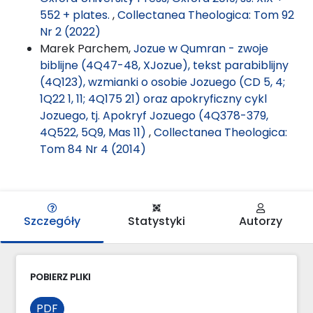
552 + plates.
,
Collectanea Theologica: Tom 92
Nr 2 (2022)
Marek Parchem,
Jozue w Qumran - zwoje
biblijne (4Q47-48, XJozue), tekst parabiblijny
(4Q123), wzmianki o osobie Jozuego (CD 5, 4;
1Q22 1, 11; 4Q175 21) oraz apokryficzny cykl
Jozuego, tj. Apokryf Jozuego (4Q378-379,
4Q522, 5Q9, Mas 11)
,
Collectanea Theologica:
Tom 84 Nr 4 (2014)
Szczegóły
Statystyki
Autorzy
POBIERZ PLIKI
PDF