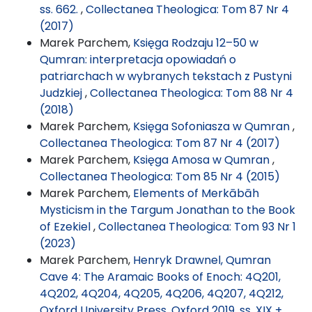
ss. 662.
,
Collectanea Theologica: Tom 87 Nr 4
(2017)
Marek Parchem,
Księga Rodzaju 12–50 w
Qumran: interpretacja opowiadań o
patriarchach w wybranych tekstach z Pustyni
Judzkiej
,
Collectanea Theologica: Tom 88 Nr 4
(2018)
Marek Parchem,
Księga Sofoniasza w Qumran
,
Collectanea Theologica: Tom 87 Nr 4 (2017)
Marek Parchem,
Księga Amosa w Qumran
,
Collectanea Theologica: Tom 85 Nr 4 (2015)
Marek Parchem,
Elements of Merkābāh
Mysticism in the Targum Jonathan to the Book
of Ezekiel
,
Collectanea Theologica: Tom 93 Nr 1
(2023)
Marek Parchem,
Henryk Drawnel, Qumran
Cave 4: The Aramaic Books of Enoch: 4Q201,
4Q202, 4Q204, 4Q205, 4Q206, 4Q207, 4Q212,
Oxford University Press, Oxford 2019, ss. XIX +