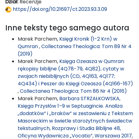
Dział:
Recenzje
https://doi.org/10.21697/ct.2023.93.3.09
Inne teksty tego samego autora
Marek Parchem,
Księgi Kronik (1-2 Krn) w
Qumran
,
Collectanea Theologica: Tom 89 Nr 4
(2019)
Marek Parchem,
Księga Ozeasza w Qumran:
rękopisy biblijne (4Q78-79, 4Q82), cytaty w
zwojach niebiblijnych (CD, 4Q163, 4Q177;
4Q434) i Peszer do Księgi Ozeasza (4Q166-167)
,
Collectanea Theologica: Tom 86 Nr 4 (2016)
Marek Parchem,
Barbara STRZAŁKOWSKA,
Księga Przysłów 1–9 w Septuagincie. Analiza
„dodatków” i „braków” w zestawieniu z Tekstem
Masoreckim w świetle starożytnych świadectw
tekstualnych, Rozprawy i Studia Biblijne 48,
Oficyna Wydawnicza „Vocatio”, Warszawa 2017,