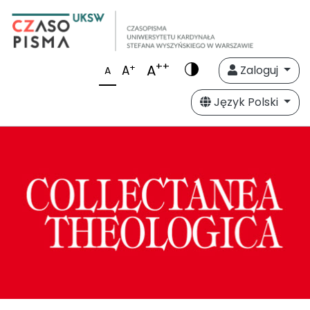
++
A
+
A
Zaloguj
A
Język Polski