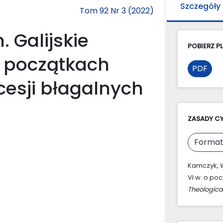
Szczegóły
Tom 92 Nr 3 (2022)
. Galijskie
POBIERZ PL
o początkach
PDF
cesji błagalnych
ZASADY C
Format
Kamczyk, W
VI w. o po
Theologica