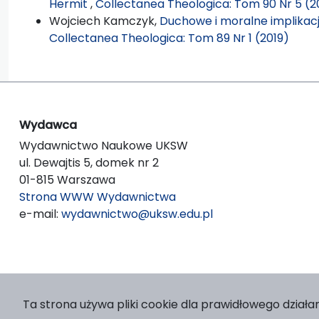
Hermit
,
Collectanea Theologica: Tom 90 Nr 5 (20
Wojciech Kamczyk,
Duchowe i moralne implikac
Collectanea Theologica: Tom 89 Nr 1 (2019)
Wydawca
Wydawnictwo Naukowe UKSW
ul. Dewajtis 5, domek nr 2
01-815 Warszawa
Strona WWW Wydawnictwa
e-mail:
wydawnictwo@uksw.edu.pl
Ta strona używa pliki cookie dla prawidłowego działan