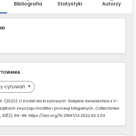
Bibliografia
Statystyki
Autorzy
IKI
YTOWANIA
y cytowań
. (2022). U źródeł dni krzyżowych. Galijskie świadectwa z V–
czątkach zwyczaju modlitw i procesji błagalnych.
Collectanea
,
92
(3), 69–96. https://doi.org/10.21697/ct.2022.92.3.03