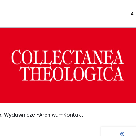
A
yki Wydawnicze
Archiwum
Kontakt