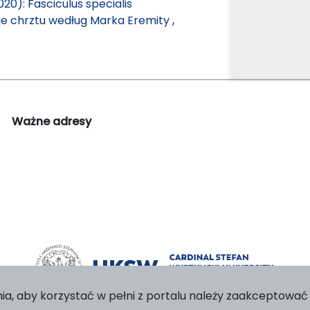
20): Fasciculus specialis
je chrztu według Marka Eremity
,
Ważne adresy
ia, aby korzystać w pełni z portalu należy zaakceptować p