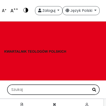
++
A
+
A
Zaloguj
Język Polski