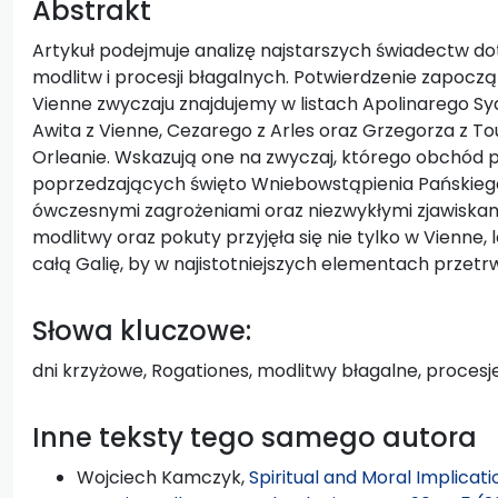
Abstrakt
Artykuł podejmuje analizę najstarszych świadectw d
modlitw i procesji błagalnych. Potwierdzenie zapoc
Vienne zwyczaju znajdujemy w listach Apolinarego Syd
Awita z Vienne, Cezarego z Arles oraz Grzegorza z T
Orleanie. Wskazują one na zwyczaj, którego obchód pr
poprzedzających święto Wniebowstąpienia Pańskiego,
ówczesnymi zagrożeniami oraz niezwykłymi zjawiskami
modlitwy oraz pokuty przyjęła się nie tylko w Vienne,
całą Galię, by w najistotniejszych elementach przet
Słowa kluczowe:
dni krzyżowe, Rogationes, modlitwy błagalne, procesje
Inne teksty tego samego autora
Wojciech Kamczyk,
Spiritual and Moral Implicat