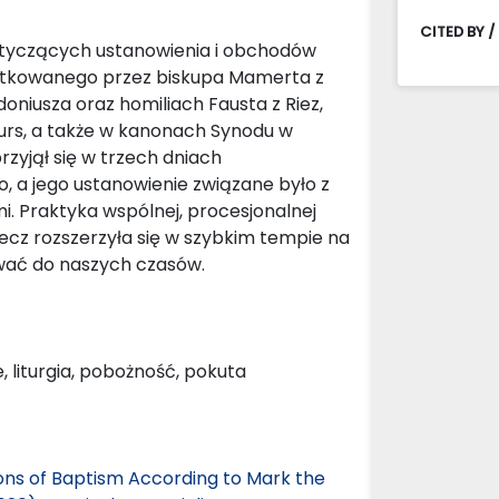
CITED BY /
otyczących ustanowienia i obchodów
zątkowanego przez biskupa Mamerta z
oniusza oraz homiliach Fausta z Riez,
ours, a także w kanonach Synodu w
zyjął się w trzech dniach
 a jego ustanowienie związane było z
. Praktyka wspólnej, procesjonalnej
 lecz rozszerzyła się w szybkim tempie na
rwać do naszych czasów.
, liturgia, pobożność, pokuta
ions of Baptism According to Mark the