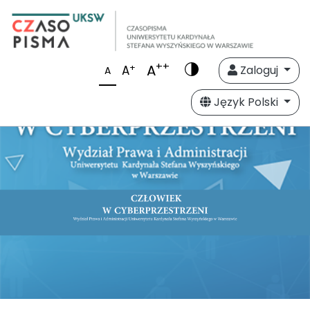
++
A
+
A
Zaloguj
A
Język Polski