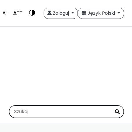
++
A
+
A
Zaloguj
Język Polski