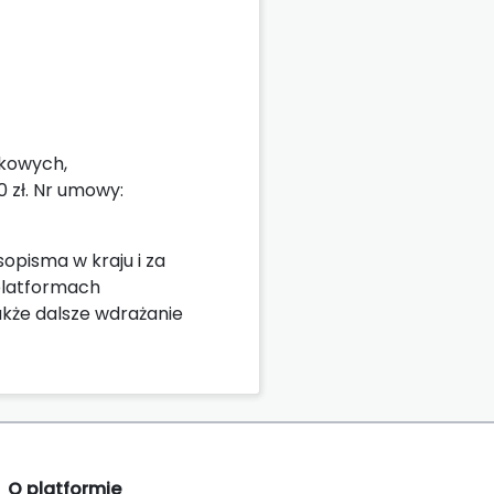
ukowych,
 zł. Nr umowy:
opisma w kraju i za
 platformach
akże dalsze wdrażanie
O platformie