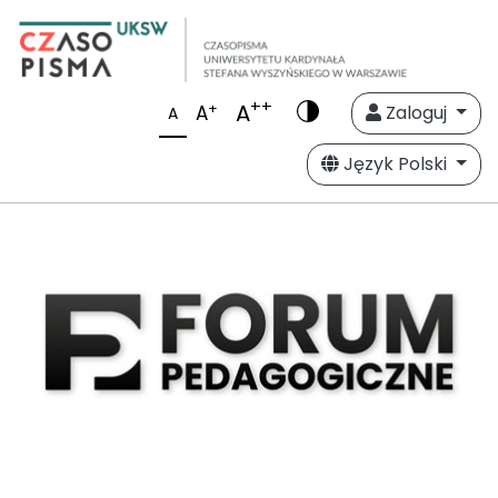
++
A
+
A
Zaloguj
A
Język Polski