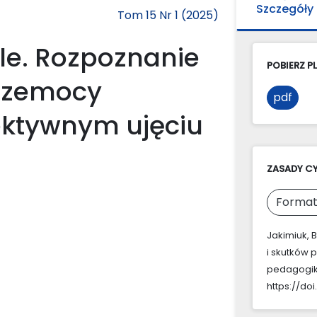
Szczegóły
Tom 15 Nr 1 (2025)
le. Rozpoznanie
POBIERZ PL
przemocy
pdf
pektywnym ujęciu
ZASADY C
Format
Jakimiuk, 
i skutków 
pedagogik
https://doi