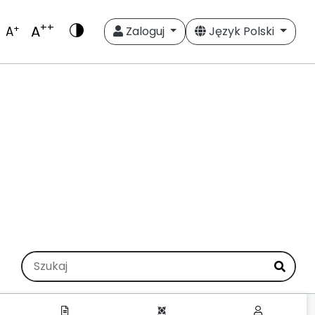
++
A
+
A
Zaloguj
Język Polski