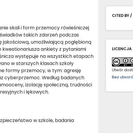
CITED BY /
nie skali i form przemocy rówieśniczej
 świadków takich zdarzeń podczas
ę jakościową, umożliwiającą pogłębioną
 kwestionariusza ankiety z pytaniami
LICENCJA
śnicza występuje na wszystkich etapach
wano w starszych klasach szkoły
ne formy przemocy, w tym: agresję
Utwór dostę
oraz cyberprzemoc. Według badanych
Bez utwor
mooceny, izolację społeczną, trudności
esyjnych i lękowych.
ezpieczeństwo w szkole, badania