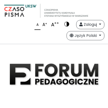
++
A
+
A
Zaloguj
A
Język Polski