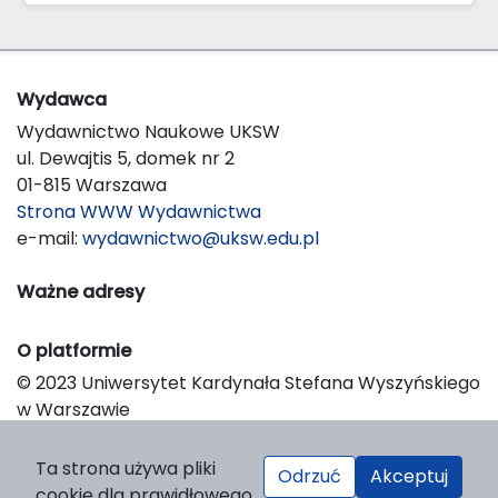
Wydawca
Wydawnictwo Naukowe UKSW
ul. Dewajtis 5, domek nr 2
01-815 Warszawa
Strona WWW Wydawnictwa
e-mail:
wydawnictwo@uksw.edu.pl
Ważne adresy
O platformie
© 2023 Uniwersytet Kardynała Stefana Wyszyńskiego
w Warszawie
Support & Customization by LIBCOM
Platform & Workflow by OJS/PKP
Ta strona używa pliki
Odrzuć
Akceptuj
cookie dla prawidłowego