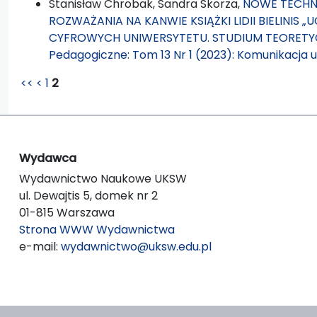
Stanisław Chrobak, Sandra Skorza,
NOWE TECHNO
ROZWAŻANIA NA KANWIE KSIĄŻKI LIDII BIELINIS „
CYFROWYCH UNIWERSYTETU. STUDIUM TEORET
Pedagogiczne: Tom 13 Nr 1 (2023): Komunikacja
<<
<
1
2
Wydawca
Wydawnictwo Naukowe UKSW
ul. Dewajtis 5, domek nr 2
01-815 Warszawa
Strona WWW Wydawnictwa
e-mail:
wydawnictwo@uksw.edu.pl