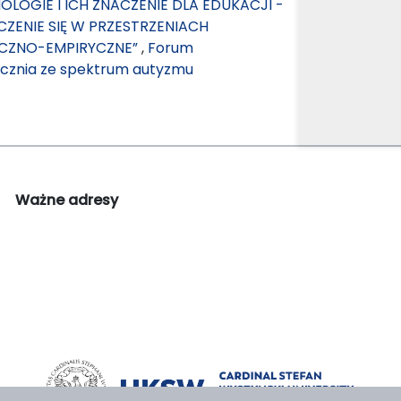
LOGIE I ICH ZNACZENIE DLA EDUKACJI -
UCZENIE SIĘ W PRZESTRZENIACH
YCZNO-EMPIRYCZNE”
,
Forum
 ucznia ze spektrum autyzmu
Ważne adresy