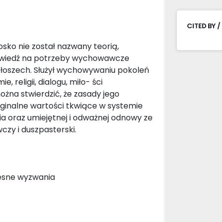
CITED BY /
sko nie został nazwany teorią,
powiedź na potrzeby wychowawcze
łoszech. Służył wychowywaniu pokoleń
religii, dialogu, miło- ści
żna stwierdzić, że zasady jego
yginalne wartości tkwiące w systemie
 oraz umiejętnej i odważnej odnowy ze
zy i duszpasterski.
zesne wyzwania