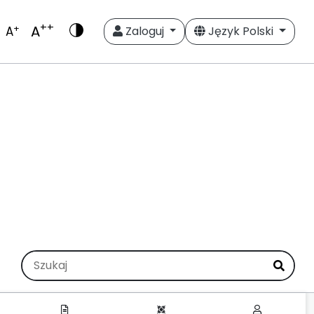
++
A
+
A
Zaloguj
Język Polski