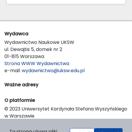
Wydawca
Wydawnictwo Naukowe UKSW
ul. Dewajtis 5, domek nr 2
01-815 Warszawa
Strona WWW Wydawnictwa
e-mail:
wydawnictwo@uksw.edu.pl
Ważne adresy
O platformie
© 2023 Uniwersytet Kardynała Stefana Wyszyńskiego
w Warszawie
Support & Customization by LIBCOM
Platform & Workflow by OJS/PKP
Ta strona używa pliki