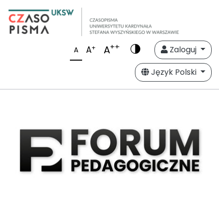
++
A
+
A
Zaloguj
A
Język Polski