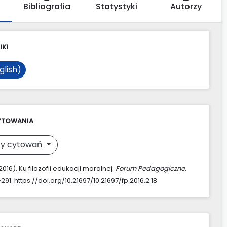
Bibliografia
Statystyki
Autorzy
IKI
glish)
YTOWANIA
y cytowań
(2016). Ku filozofii edukacji moralnej.
Forum Pedagogiczne
,
–291. https://doi.org/10.21697/10.21697/fp.2016.2.18