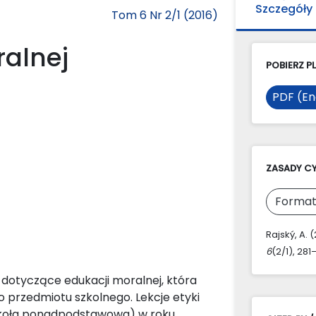
Szczegóły
Tom 6 Nr 2/1 (2016)
ralnej
POBIERZ PL
PDF (En
ZASADY C
Format
Rajský, A. 
6
(2/1), 281
dotyczące edukacji moralnej, która
 przedmiotu szkolnego. Lekcje etyki
szkoła ponadpodstawowa) w roku