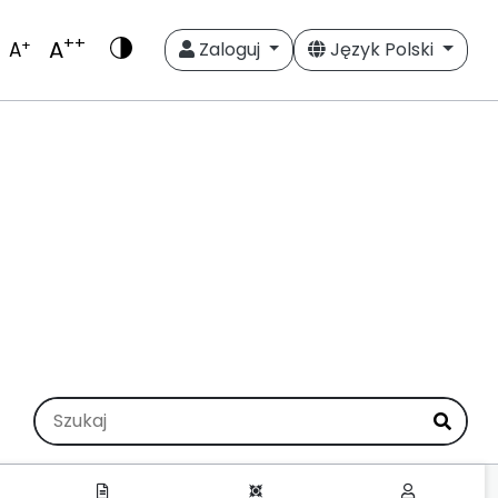
++
A
+
A
Zaloguj
Język Polski