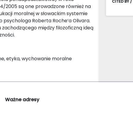
CITED BY /
004/2005 są one prowadzone również na
kacji moralnej w słowackim systemie
go psychologa Roberta Roche’a Olivara.
u zachodzącego między filozoficzną ideą
zności.
e, etyka, wychowanie moralne
Ważne adresy