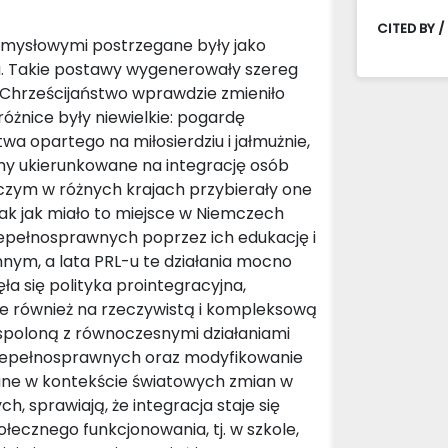
CITED BY /
b umysłowymi postrzegane były jako
ia. Takie postawy wygenerowały szereg
Chrześcijaństwo wprawdzie zmieniło
óżnice były niewielkie: pogardę
wa opartego na miłosierdziu i jałmużnie,
any ukierunkowane na integrację osób
 czym w różnych krajach przybierały one
ak jak miało to miejsce w Niemczech
niepełnosprawnych poprzez ich edukację i
nnym, a lata PRL-u te działania mocno
ła się polityka prointegracyjna,
 ale również na rzeczywistą i kompleksową
spoloną z równoczesnymi działaniami
niepełnosprawnych oraz modyfikowanie
ane w kontekście światowych zmian w
, sprawiają, że integracja staje się
łecznego funkcjonowania, tj. w szkole,