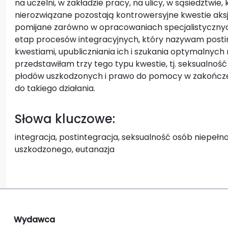
na uczelni, w zakładzie pracy, na ulicy, w sąsiedztwie, 
nierozwiązane pozostają kontrowersyjne kwestie aksj
pomijane zarówno w opracowaniach specjalistycznych,
etap procesów integracyjnych, który nazywam postint
kwestiami, upubliczniania ich i szukania optymalnyc
przedstawiłam trzy tego typu kwestie, tj. seksualno
płodów uszkodzonych i prawo do pomocy w zakończen
do takiego działania.
Słowa kluczowe:
integracja, postintegracja, seksualność osób niepeł
uszkodzonego, eutanazja
Wydawca