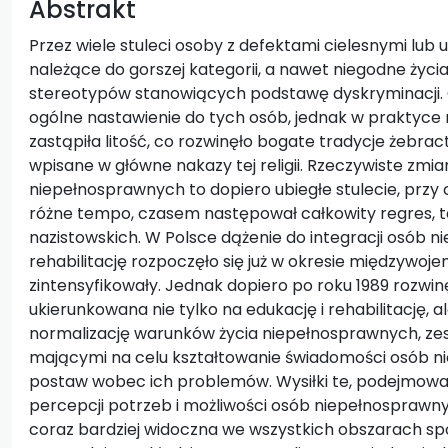
Abstrakt
Przez wiele stuleci osoby z defektami cielesnymi lu
należące do gorszej kategorii, a nawet niegodne życ
stereotypów stanowiących podstawę dyskryminacji. 
ogólne nastawienie do tych osób, jednak w praktyce r
zastąpiła litość, co rozwinęło bogate tradycje żebract
wpisane w główne nakazy tej religii. Rzeczywiste zmi
niepełnosprawnych to dopiero ubiegłe stulecie, przy
różne tempo, czasem następował całkowity regres, t
nazistowskich. W Polsce dążenie do integracji osób 
rehabilitację rozpoczęło się już w okresie międzywoje
zintensyfikowały. Jednak dopiero po roku 1989 rozwinę
ukierunkowana nie tylko na edukację i rehabilitację,
normalizację warunków życia niepełnosprawnych, ze
mającymi na celu kształtowanie świadomości osób 
postaw wobec ich problemów. Wysiłki te, podejmow
percepcji potrzeb i możliwości osób niepełnosprawnych
coraz bardziej widoczna we wszystkich obszarach spo