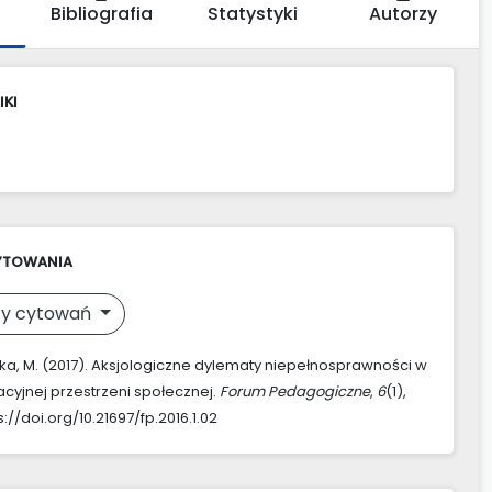
Bibliografia
Statystyki
Autorzy
IKI
YTOWANIA
y cytowań
, M. (2017). Aksjologiczne dylematy niepełnosprawności w
acyjnej przestrzeni społecznej.
Forum Pedagogiczne
,
6
(1),
s://doi.org/10.21697/fp.2016.1.02