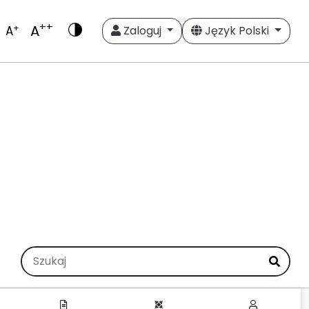
++
A
+
A
Zaloguj
Język Polski