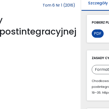
Szczegóły
Tom 6 Nr 1 (2016)
y
POBIERZ PL
postintegracyjnej
PDF
ZASADY C
Format
Chodkowska
postintegr
19–35. http