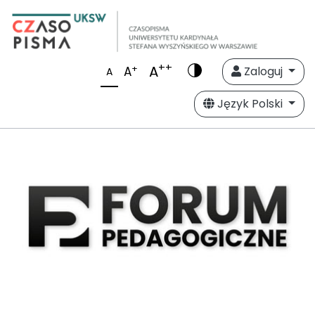
++
A
+
A
Zaloguj
A
Język Polski