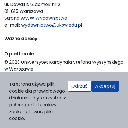
ul. Dewajtis 5, domek nr 2
01-815 Warszawa
Strona WWW Wydawnictwa
e-mail:
wydawnictwo@uksw.edu.pl
Ważne adresy
O platformie
© 2023 Uniwersytet Kardynała Stefana Wyszyńskiego
w Warszawie
Support & Customization by LIBCOM
Platform & Workflow by OJS/PKP
Ta strona używa pliki
Odrzuć
Akceptuj
cookie dla prawidłowego
działania, aby korzystać w
pełni z portalu należy
zaakceptować pliki
cookie.