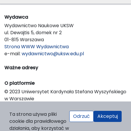
Wydawca
Wydawnictwo Naukowe UKSW
ul. Dewajtis 5, domek nr 2
01-815 Warszawa
Strona WWW Wydawnictwa
e-mail:
wydawnictwo@uksw.edu.pl
Ważne adresy
O platformie
© 2023 Uniwersytet Kardynała Stefana Wyszyńskiego
w Warszawie
Support & Customization by LIBCOM
Platform & Workflow by OJS/PKP
Ta strona używa pliki
Odrzuć
Akceptuj
cookie dla prawidłowego
działania, aby korzystać w