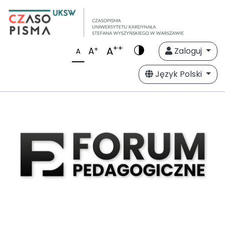
++
A
+
A
Zaloguj
A
Język Polski