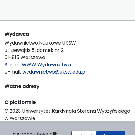
Wydawca
Wydawnictwo Naukowe UKSW
ul. Dewajtis 5, domek nr 2
01-815 Warszawa
Strona WWW Wydawnictwa
e-mail:
wydawnictwo@uksw.edu.pl
Ważne adresy
O platformie
© 2023 Uniwersytet Kardynała Stefana Wyszyńskiego
w Warszawie
Support & Customization by LIBCOM
Platform & Workflow by OJS/PKP
Ta strona używa pliki