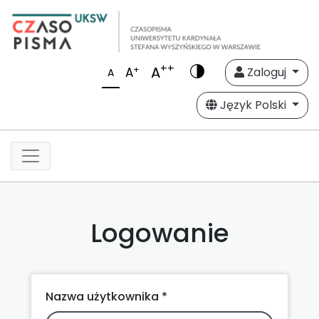
++
A
+
A
Zaloguj
A
Język Polski
Logowanie
Nazwa użytkownika *