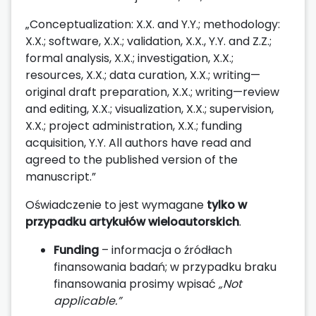
„Conceptualization: X.X. and Y.Y.; methodology:
X.X.; software, X.X.; validation, X.X., Y.Y. and Z.Z.;
formal analysis, X.X.; investigation, X.X.;
resources, X.X.; data curation, X.X.; writing—
original draft preparation, X.X.; writing—review
and editing, X.X.; visualization, X.X.; supervision,
X.X.; project administration, X.X.; funding
acquisition, Y.Y. All authors have read and
agreed to the published version of the
manuscript.”
Oświadczenie to jest wymagane
tylko w
przypadku artykułów wieloautorskich
.
Funding
– informacja o źródłach
finansowania badań; w przypadku braku
finansowania prosimy wpisać
„Not
applicable.”