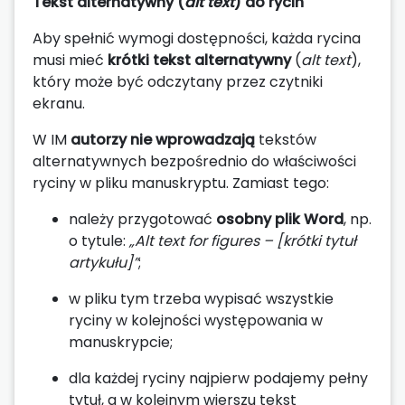
Tekst alternatywny (
alt text
) do rycin
Aby spełnić wymogi dostępności, każda rycina
musi mieć
krótki tekst alternatywny
(
alt text
),
który może być odczytany przez czytniki
ekranu.
W IM
autorzy nie wprowadzają
tekstów
alternatywnych bezpośrednio do właściwości
ryciny w pliku manuskryptu. Zamiast tego:
należy przygotować
osobny plik Word
, np.
o tytule:
„Alt text for figures – [krótki tytuł
artykułu]”
;
w pliku tym trzeba wypisać wszystkie
ryciny w kolejności występowania w
manuskrypcie;
dla każdej ryciny najpierw podajemy pełny
tytuł, a w kolejnym wierszu tekst