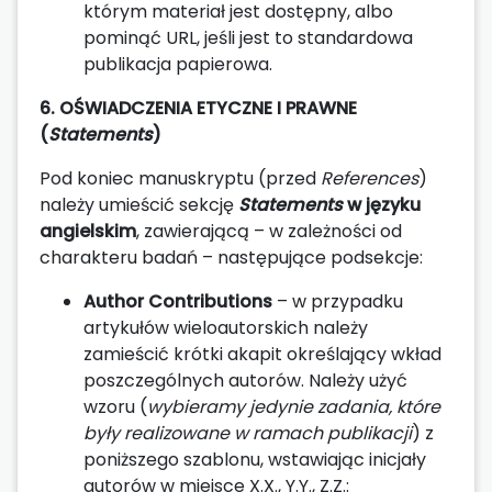
którym materiał jest dostępny, albo
pominąć URL, jeśli jest to standardowa
publikacja papierowa.
6. OŚWIADCZENIA ETYCZNE I PRAWNE
(
Statements
)
Pod koniec manuskryptu (przed
References
)
należy umieścić sekcję
Statements
w języku
angielskim
, zawierającą – w zależności od
charakteru badań – następujące podsekcje:
Author Contributions
– w przypadku
artykułów wieloautorskich należy
zamieścić krótki akapit określający wkład
poszczególnych autorów. Należy użyć
wzoru (
wybieramy jedynie zadania, które
były realizowane w ramach publikacji
) z
poniższego szablonu, wstawiając inicjały
autorów w miejsce X.X., Y.Y., Z.Z.: