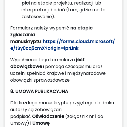
płci
na etapie projektu, realizacji lub
interpretacji badań (tam, gdzie ma to
zastosowanie).
Formularz należy wypełnić
na etapie
zgłaszania
manuskryptu
:
https://forms.cloud.microsoft/
e/tSy0cq5cmX?origin=lprLink
.
Wypełnienie tego formularza
jest
obowiązkowe
i pomaga czasopismu oraz
uczelni spełniać krajowe i międzynarodowe
obowiązki sprawozdawcze.
8. UMOWA PUBLIKACYJNA
Dla każdego manuskryptu przyjętego do druku
autorzy są zobowiązani
podpisać
Oświadczenie
(załącznik nr 1 do
Umowy) i
U
mowę