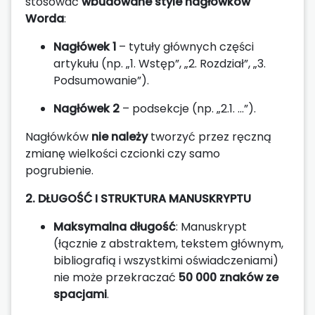
stosować
wbudowane style nagłówków
Worda
:
Nagłówek 1
– tytuły głównych części
artykułu (np. „1. Wstęp”, „2. Rozdział”, „3.
Podsumowanie”).
Nagłówek 2
– podsekcje (np. „2.1. …”).
Nagłówków
nie należy
tworzyć przez ręczną
zmianę wielkości czcionki czy samo
pogrubienie.
2. DŁUGOŚĆ I STRUKTURA MANUSKRYPTU
Maksymalna długość
: Manuskrypt
(łącznie z abstraktem, tekstem głównym,
bibliografią i wszystkimi oświadczeniami)
nie może przekraczać
50 000 znaków ze
spacjami
.