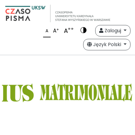
++
A
+
A
Zaloguj
A
Język Polski