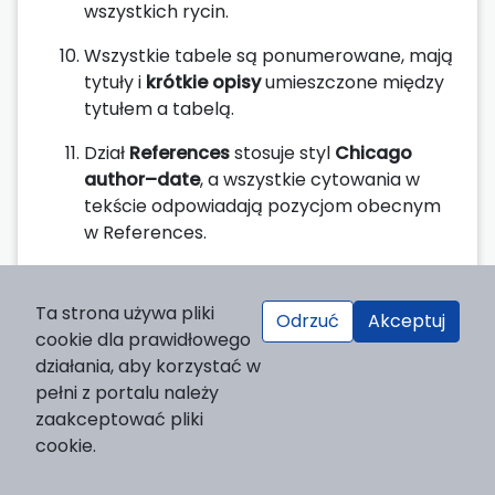
wszystkich rycin.
Wszystkie tabele są ponumerowane, mają
tytuły i
krótkie opisy
umieszczone między
tytułem a tabelą.
Dział
References
stosuje styl
Chicago
author–date
, a wszystkie cytowania w
tekście odpowiadają pozycjom obecnym
w References.
W miarę możliwości podano DOI w
formie
https://doi.org/
....
Ta strona używa pliki
Odrzuć
Akceptuj
cookie dla prawidłowego
Wszystkie wymagane
Statements
(Author
działania, aby korzystać w
Contributions, Funding, itp.) są obecne, z
pełni z portalu należy
odpowiednią treścią lub adnotacją „not
zaakceptować pliki
applicable”.
cookie.
Każde użycie narzędzi
GenAI
zostało