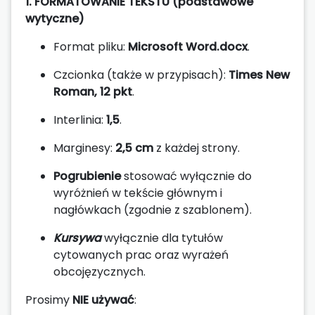
1. FORMATOWANIE TEKSTU (podstawowe
wytyczne)
Format pliku:
Microsoft Word.docx
.
Czcionka (także w przypisach):
Times New
Roman, 12 pkt
.
Interlinia:
1,5
.
Marginesy:
2,5 cm
z każdej strony.
Pogrubienie
stosować wyłącznie do
wyróżnień w tekście głównym i
nagłówkach (zgodnie z szablonem).
Kursywa
wyłącznie dla tytułów
cytowanych prac oraz wyrażeń
obcojęzycznych.
Prosimy
NIE używać
: