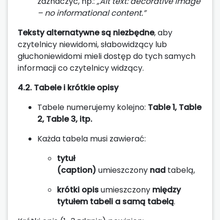
zaznaczyć, np.:
„Alt text: decorative image
– no informational content.”
Teksty alternatywne są niezbędne
, aby
czytelnicy niewidomi, słabowidzący lub
głuchoniewidomi mieli dostęp do tych samych
informacji co czytelnicy widzący.
4.2. Tabele i krótkie opisy
Tabele numerujemy kolejno:
Table 1, Table
2, Table 3, itp.
Każda tabela musi zawierać:
tytuł
(caption)
umieszczony
nad
tabelą,
krótki opis
umieszczony
między
tytułem tabeli a samą tabelą
.