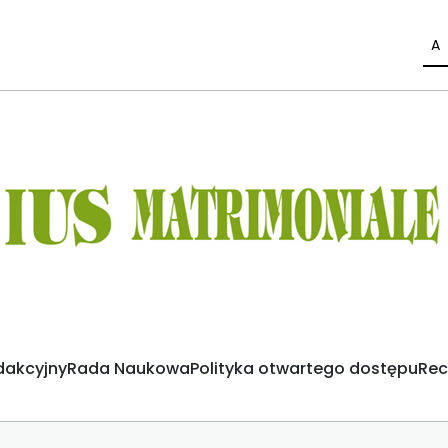
A
dakcyjny
Rada Naukowa
Polityka otwartego dostępu
Rec