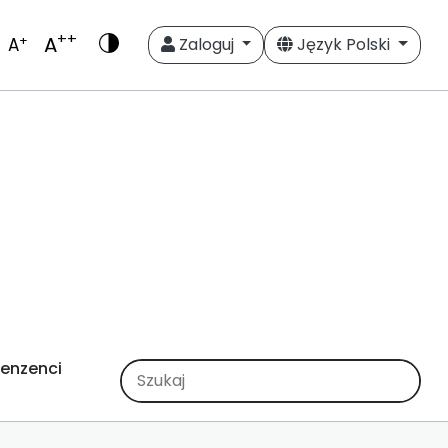
++
A
+
A
Zaloguj
Język Polski
enzenci