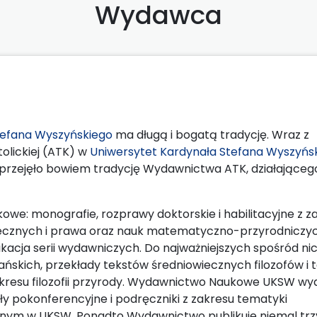
Wydawca
efana Wyszyńskiego
ma długą i bogatą tradycję. Wraz z
olickiej (ATK) w
Uniwersytet Kardynała Stefana Wyszyńs
zejęło bowiem tradycję Wydawnictwa ATK, działająceg
e: monografie, rozprawy doktorskie i habilitacyjne z z
 społecznych i prawa oraz nauk matematyczno-przyrodniczy
acja serii wydawniczych. Do najważniejszych spośród nic
ańskich, przekłady tekstów średniowiecznych filozofów i 
zakresu filozofii przyrody. Wydawnictwo Naukowe UKSW wyd
ały pokonferencyjne i podręczniki z zakresu tematyki
anym w UKSW. Ponadto Wydawnictwo publikuje niemal trz