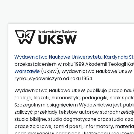
Wydawnictwo Naukowe Uniwersytetu Kardynała St
przekształceniem w roku 1999 Akademii Teologii Kat
Warszawie
(UKSW), Wydawnictwo Naukowe UKSW pr
rynku wydawniczym od roku 1954.
Wydawnictwo Naukowe UKSW publikuje prace naukow
teologii, filozofii, humanistyki, pedagogiki, nauk
Szczególnym osiągnięciem Wydawnictwa jest publik
zaliczyć przekłady tekstów autorów starochrześcij
studia biblijne, studia dogmatyczne oraz studia z 
prace zbiorowe, tomiki poezji, informatory, materi
podejmowanej w badaniach i kształceniu realizow