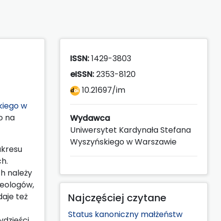
ISSN:
1429-3803
eISSN:
2353-8120
10.21697/im
kiego w
o na
Wydawca
Uniwersytet Kardynała Stefana
Wyszyńskiego w Warszawie
akresu
ch.
h należy
teologów,
aje też
Najczęściej czytane
Status kanoniczny małżeństw
ydzieści