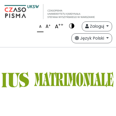
++
A
+
A
Zaloguj
A
Język Polski