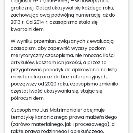
ciągłości: 6-7 (1995-1996) – w nowej szacie
graficznej. Odtąd ukazywał się każdego roku,
zachowując ową podwójną numerację, aż do
2013 r. Od 2014 r. czasopismo stało się
kwartalnikiem.
W wyniku przemian, związanych z ewaluacją
czasopism, aby zapewnić wyższy poziom
merytoryczny czasopisma, nie mnożąc ilości
artykułów, kosztem ich jakości, a przez to
przygotować periodyk do aplikowania na listę
ministerialną oraz do baz referencyjnych,
począwszy od 2020 roku, czasopismo zmieniło
częstotliwość ukazywania się, stając się
półrocznikiem.
Czasopismo „Ius Matrimoniale” obejmuje
tematykę kanonicznego prawa małżeńskiego
(zarówo materialnego, jak i procesowego), a
także prawa rodzinnego i opiekuńczego.