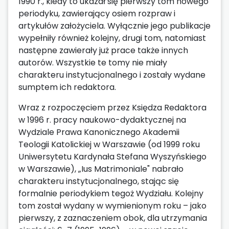
1990 r., kiedy to ukazał się pierwszy tom nowego
periodyku, zawierający osiem rozpraw i
artykułów założyciela. Wyłącznie jego publikacje
wypełniły również kolejny, drugi tom, natomiast
następne zawierały już prace także innych
autorów. Wszystkie te tomy nie miały
charakteru instytucjonalnego i zostały wydane
sumptem ich redaktora.
Wraz z rozpoczęciem przez Księdza Redaktora
w 1996 r. pracy naukowo-dydaktycznej na
Wydziale Prawa Kanonicznego Akademii
Teologii Katolickiej w Warszawie (od 1999 roku
Uniwersytetu Kardynała Stefana Wyszyńskiego
w Warszawie), „Ius Matrimoniale" nabrało
charakteru instytucjonalnego, stając się
formalnie periodykiem tegoż Wydziału. Kolejny
tom został wydany w wymienionym roku – jako
pierwszy, z zaznaczeniem obok, dla utrzymania