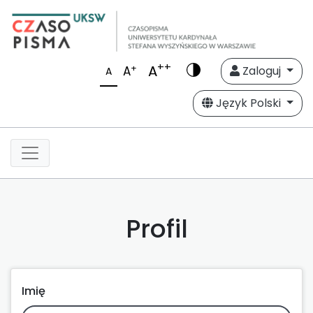
++
A
+
A
Zaloguj
A
Język Polski
Profil
Imię