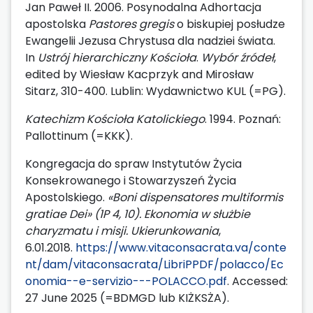
Jan Paweł II. 2006. Posynodalna Adhortacja
apostolska
Pastores gregis
o biskupiej posłudze
Ewangelii Jezusa Chrystusa dla nadziei świata.
In
Ustrój hierarchiczny Kościoła
.
Wybór
źródeł
,
edited by Wiesław Kacprzyk and Mirosław
Sitarz, 310-400. Lublin: Wydawnictwo KUL (=PG).
Katechizm Kościoła Katolickiego
. 1994. Poznań:
Pallottinum (=KKK).
Kongregacja do spraw Instytutów Życia
Konsekrowanego i Stowarzyszeń Życia
Apostolskiego.
«Boni dispensatores multiformis
gratiae Dei» (1P 4, 10). Ekonomia w służbie
charyzmatu i misji. Ukierunkowania
,
6.01.2018.
https://www.vitaconsacrata.va/conte
nt/dam/vitaconsacrata/LibriPPDF/polacco/Ec
onomia--e-servizio---POLACCO.pdf
. Accessed:
27 June 2025 (=BDMGD lub KIŻKSŻA).