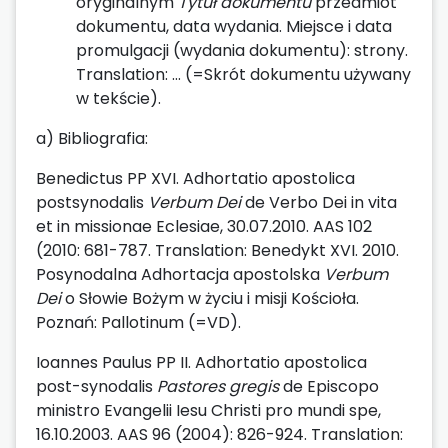
oryginalnym
Tytuł dokumentu
przedmiot
dokumentu, data wydania. Miejsce i data
promulgacji (wydania dokumentu): strony.
Translation: … (=Skrót dokumentu używany
w tekście).
a) Bibliografia:
Benedictus PP XVI. Adhortatio apostolica
postsynodalis
Verbum Dei
de Verbo Dei in vita
et in missionae Eclesiae, 30.07.2010. AAS 102
(2010: 681-787. Translation: Benedykt XVI. 2010.
Posynodalna Adhortacja apostolska
Verbum
Dei
o Słowie Bożym w życiu i misji Kościoła.
Poznań: Pallotinum (=VD).
Ioannes Paulus PP II. Adhortatio apostolica
post-synodalis
Pastores gregis
de Episcopo
ministro Evangelii Iesu Christi pro mundi spe,
16.10.2003. AAS 96 (2004): 826-924. Translation: