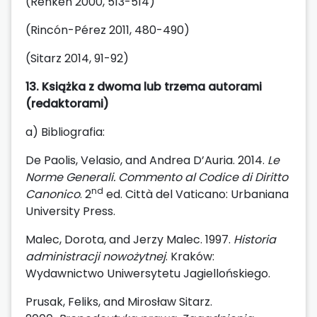
(Renken 2000, 513-514)
(Rincón-Pérez 2011, 480-490)
(Sitarz 2014, 91-92)
13. Książka z dwoma lub trzema autorami
(redaktorami)
a) Bibliografia:
De Paolis, Velasio, and Andrea D’Auria. 2014.
Le
Norme Generali. Commento al Codice di Diritto
nd
Canonico
. 2
ed. Città del Vaticano: Urbaniana
University Press.
Malec, Dorota, and Jerzy Malec. 1997.
Historia
administracji nowożytnej
. Kraków:
Wydawnictwo Uniwersytetu Jagiellońskiego.
Prusak, Feliks, and Mirosław Sitarz.