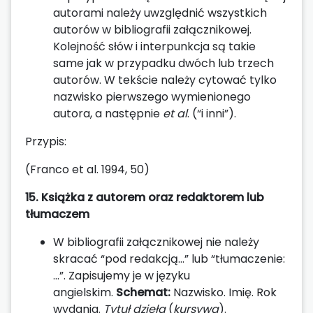
autorami należy uwzględnić wszystkich
autorów w bibliografii załącznikowej.
Kolejność słów i interpunkcja są takie
same jak w przypadku dwóch lub trzech
autorów. W tekście należy cytować tylko
nazwisko pierwszego wymienionego
autora, a następnie
et al
. (“i inni”).
Przypis:
(Franco et al. 1994, 50)
15. Książka z autorem oraz redaktorem lub
tłumaczem
W bibliografii załącznikowej nie należy
skracać “pod redakcją…” lub “tłumaczenie:
…”. Zapisujemy je w języku
angielskim.
Schemat:
Nazwisko. Imię. Rok
wydania.
Tytuł dzieła
(
kursywa
).