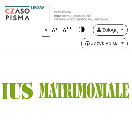
++
A
+
A
Zaloguj
A
Język Polski