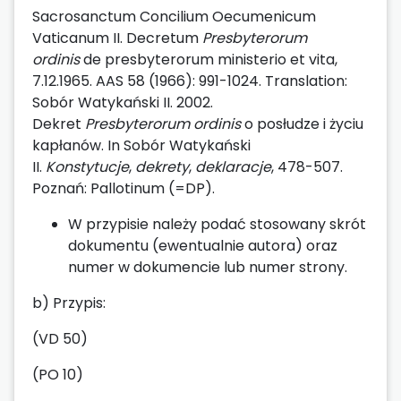
Sacrosanctum Concilium Oecumenicum
Vaticanum II. Decretum
Presbyterorum
ordinis
de presbyterorum ministerio et vita,
7.12.1965. AAS 58 (1966): 991-1024. Translation:
Sobór Watykański II. 2002.
Dekret
Presbyterorum ordinis
o posłudze i życiu
kapłanów. In Sobór Watykański
II.
Konstytucje
,
dekrety
,
deklaracje
, 478-507.
Poznań: Pallotinum (=DP).
W przypisie należy podać stosowany skrót
dokumentu (ewentualnie autora) oraz
numer w dokumencie lub numer strony.
b) Przypis:
(VD 50)
(PO 10)