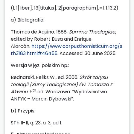
(I. 1[liber]. 13[titulus]. 2[paragraphum].=I. 1.13.2)
a) Bibliografia:
Thomas de Aquino. 1888.
Summa Theologiae
,
edited by Robert Busa and Enrique
Alarcón.
https://www.corpusthomisticum.org/s
th3183.html#46455
. Accessed: 30 June 2025.
Wersja w jęz. polskim np.:
Bednarski, Feliks W., ed. 2006.
Skrót zarysu
teologii (Sumy Teologicznej) św. Tomasza z
th
Akwinu
. 6
ed. Warszawa: “Wydawnictwo
ANTYK – Marcin Dybowski”.
b) Przypis:
STh II-II, q. 23, a. 3, ad 1.