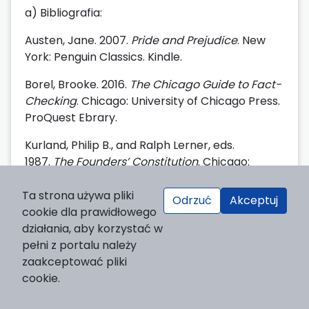
a) Bibliografia:
Austen, Jane. 2007.
Pride and Prejudice
. New
York: Penguin Classics. Kindle.
Borel, Brooke. 2016.
The Chicago Guide to Fact-
Checking
. Chicago: University of Chicago Press.
ProQuest Ebrary.
Kurland, Philip B., and Ralph Lerner, eds.
1987.
The Founders’ Constitution
. Chicago:
University of Chicago Press.
http://press-
pubs.uchicago.edu/founders/
. Accessed: 30
Ta strona używa pliki
Odrzuć
Akceptuj
June 2025.
cookie dla prawidłowego
działania, aby korzystać w
Melville, Herman. 1851.
Moby-Dick; or, The
pełni z portalu należy
Whale
. New York: Harper &
zaakceptować pliki
Brothers.
http://mel.hofstra.edu/moby-dick-
cookie.
the-whale-proofs.html
. Accessed: 30 June
2025.