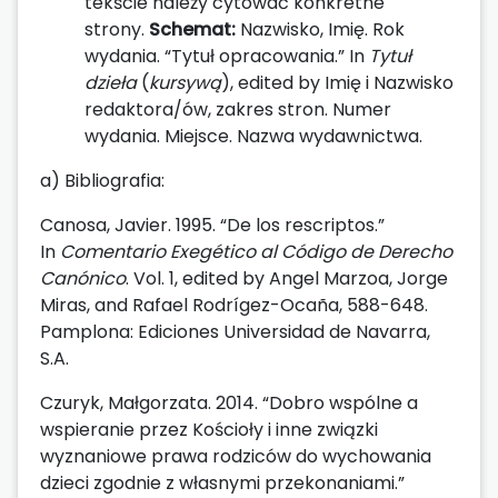
tekście należy cytować konkretne
strony.
Schemat:
Nazwisko, Imię. Rok
wydania. “Tytuł opracowania.” In
Tytuł
dzieła
(
kursywą
), edited by Imię i Nazwisko
redaktora/ów, zakres stron. Numer
wydania. Miejsce. Nazwa wydawnictwa.
a) Bibliografia:
Canosa, Javier. 1995. “De los rescriptos.”
In
Comentario Exegético al Código de Derecho
Canónico
. Vol. 1, edited by Angel Marzoa, Jorge
Miras, and Rafael Rodrígez-Ocaña, 588-648.
Pamplona: Ediciones Universidad de Navarra,
S.A.
Czuryk, Małgorzata. 2014. “Dobro wspólne a
wspieranie przez Kościoły i inne związki
wyznaniowe prawa rodziców do wychowania
dzieci zgodnie z własnymi przekonaniami.”