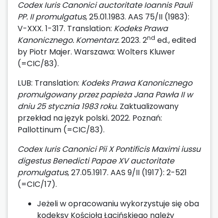
Codex Iuris Canonici auctoritate Ioannis Pauli
PP. II promulgatus
, 25.01.1983. AAS 75/II (1983):
V-XXX. 1-317. Translation:
Kodeks Prawa
nd
Kanonicznego. Komentarz.
2023. 2
ed., edited
by Piotr Majer. Warszawa: Wolters Kluwer
(=CIC/83).
LUB: Translation:
Kodeks Prawa Kanonicznego
promulgowany przez papieża Jana Pawła II w
dniu 25 stycznia 1983 roku
. Zaktualizowany
przekład na język polski
.
2022. Poznań:
Pallottinum (=CIC/83).
Codex Iuris Canonici Pii X Pontificis Maximi iussu
digestus Benedicti Papae XV auctoritate
promulgatus
, 27.05.1917. AAS 9/II (1917): 2-521
(=CIC/17).
Jeżeli w opracowaniu wykorzystuje się oba
kodeksy Kościoła Łacińskiego należy