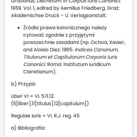
Gratianus,
Decretum
. In
Corpus Iuris Canonici
.
1959. Vol. 1, edited by Aemilius Friedberg. Graz:
Akademichse Druck – U. Verlagsanstalt.
Źródła prawa kanonicznego należy
cytować zgodnie z przyjętymi
powszechnie zasadami (np. Ochoa, Xavier,
and Aloisio Diez. 1965.
Indices Canonum,
Titulorum et Capitulorum Corporis Iuris
Canonici
. Roma: Institutum Iuridicum
Claretianum).
b) Przypis:
Liber VI = VI. 5.11.12.
(5[liber].11[titulus].12[capitulum])
Regulae Iuris = VI. R.J. reg. 45
a) Bibliografia: