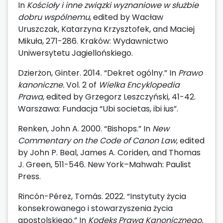
In
Kościoły i inne związki wyznaniowe w służbie
dobru wspólnemu
, edited by Wacław
Uruszczak, Katarzyna Krzysztofek, and Maciej
Mikuła, 271-286. Kraków: Wydawnictwo
Uniwersytetu Jagiellońskiego.
Dzierżon, Ginter. 2014. “Dekret ogólny.” In
Prawo
kanoniczne.
Vol. 2 of
Wielka Encyklopedia
Prawa
, edited by Grzegorz Leszczyński, 41-42.
Warszawa: Fundacja “Ubi societas, ibi ius”.
Renken, John A. 2000. “Bishops.” In
New
Commentary on the Code of Canon Law
, edited
by John P. Beal, James A. Coriden, and Thomas
J. Green, 511-546. New York–Mahwah: Paulist
Press.
Rincón-Pérez, Tomás. 2022. “Instytuty życia
konsekrowanego i stowarzyszenia życia
apostolskiego.” In
Kodeks Prawa Kanonicznego.