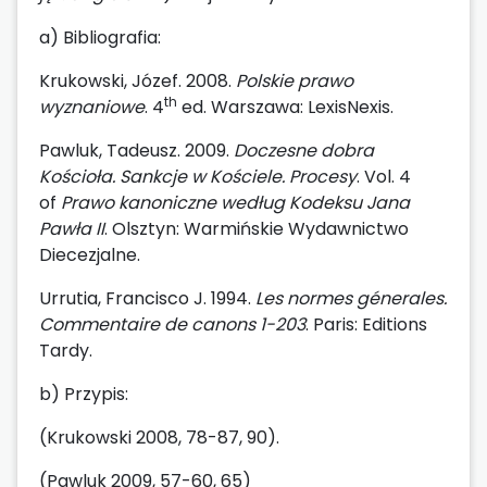
a) Bibliografia:
Krukowski, Józef. 2008.
Polskie prawo
th
wyznaniowe
. 4
ed. Warszawa: LexisNexis.
Pawluk, Tadeusz. 2009.
Doczesne dobra
Kościoła. Sankcje w Kościele.
Procesy
. Vol. 4
of
Prawo kanoniczne według Kodeksu Jana
Pawła II
. Olsztyn: Warmińskie Wydawnictwo
Diecezjalne.
Urrutia, Francisco J. 1994.
Les normes génerales.
Commentaire de canons 1-203
. Paris: Editions
Tardy.
b) Przypis:
(Krukowski 2008, 78-87, 90).
(Pawluk 2009, 57-60, 65)