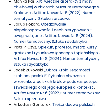
Monika Paś,
XIX-wieczne artefakty z masy
chlebowej w zbiorach Muzeum Narodowego w
Krakowie
,
Artifex Novus: Nr 6 (2022): Numer
tematyczny: Sztuka sprzeciwu
Jakub Pokora,
Obrazowanie
niepełnosprawności i cech nietypowych –
uwagi wstępne
,
Artifex Novus: Nr 8 (2024):
Numer tematyczny: Sztuka i dydaktyka
Piotr P. Czyż,
Opiekun, profesor, mistrz. Kursy
graficzne i rysunkowe Ignacego Łopieńskiego
,
Artifex Novus: Nr 8 (2024): Numer tematyczny:
Sztuka i dydaktyka
Jacek Żukowski,
„Obraz Króla Jegomości
szablami posiekli”. Rytualne niszczenie
wizerunków polskich królów podczas potopu
szwedzkiego oraz jego europejski kontekst
,
Artifex Novus: Nr 6 (2022): Numer tematyczny:
Sztuka sprzeciwu
Arkadiusz Gontarek,
Treści ideowe polskich