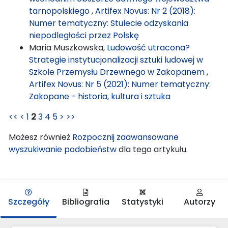
tarnopolskiego
,
Artifex Novus: Nr 2 (2018):
Numer tematyczny: Stulecie odzyskania
niepodległości przez Polskę
Maria Muszkowska,
Ludowość utracona?
Strategie instytucjonalizacji sztuki ludowej w
Szkole Przemysłu Drzewnego w Zakopanem
,
Artifex Novus: Nr 5 (2021): Numer tematyczny:
Zakopane - historia, kultura i sztuka
<<
<
1
2
3
4
5
>
>>
Możesz również
Rozpocznij zaawansowane
wyszukiwanie podobieństw
dla tego artykułu.
Szczegóły
Bibliografia
Statystyki
Autorzy