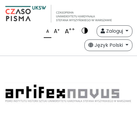
++
A
+
A
Zaloguj
A
Język Polski