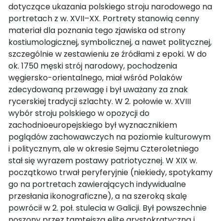
dotyczące ukazania polskiego stroju narodowego na
portretach z w. XVII–XX. Portrety stanowią cenny
materiał dla poznania tego zjawiska od strony
kostiumologicznej, symbolicznej, a nawet politycznej,
szczególnie w zestawieniu ze źródłami z epoki. W do
ok. 1750 męski strój narodowy, pochodzenia
węgiersko-orientalnego, miał wśród Polaków
zdecydowaną przewagę i był uważany za znak
rycerskiej tradycji szlachty. W 2. połowie w. XVIII
wybór stroju polskiego w opozycji do
zachodnioeuropejskiego był wyznacznikiem
poglądów zachowawczych na poziomie kulturowym
i politycznym, ale w okresie Sejmu Czteroletniego
stał się wyrazem postawy patriotycznej. W XIX w.
początkowo trwał peryferyjnie (niekiedy, spotykamy
go na portretach zawierających indywidualne
przesłania ikonograficzne), a na szeroką skalę
powrócił w 2. poł. stulecia w Galicji. Był powszechnie
noszony przez tamtejszą elitę arystokratyczną i