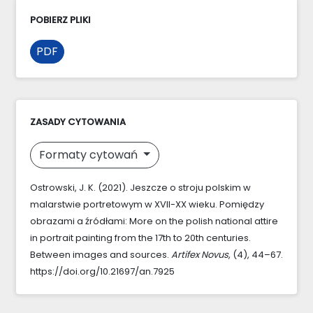
POBIERZ PLIKI
PDF
ZASADY CYTOWANIA
Formaty cytowań
Ostrowski, J. K. (2021). Jeszcze o stroju polskim w
malarstwie portretowym w XVII-XX wieku. Pomiędzy
obrazami a źródłami: More on the polish national attire
in portrait painting from the 17th to 20th centuries.
Between images and sources.
Artifex Novus
, (4), 44–67.
https://doi.org/10.21697/an.7925