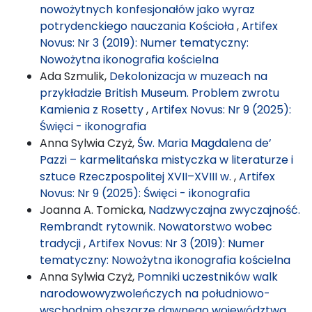
nowożytnych konfesjonałów jako wyraz
potrydenckiego nauczania Kościoła
,
Artifex
Novus: Nr 3 (2019): Numer tematyczny:
Nowożytna ikonografia kościelna
Ada Szmulik,
Dekolonizacja w muzeach na
przykładzie British Museum. Problem zwrotu
Kamienia z Rosetty
,
Artifex Novus: Nr 9 (2025):
Święci - ikonografia
Anna Sylwia Czyż,
Św. Maria Magdalena de’
Pazzi – karmelitańska mistyczka w literaturze i
sztuce Rzeczpospolitej XVII–XVIII w.
,
Artifex
Novus: Nr 9 (2025): Święci - ikonografia
Joanna A. Tomicka,
Nadzwyczajna zwyczajność.
Rembrandt rytownik. Nowatorstwo wobec
tradycji
,
Artifex Novus: Nr 3 (2019): Numer
tematyczny: Nowożytna ikonografia kościelna
Anna Sylwia Czyż,
Pomniki uczestników walk
narodowowyzwoleńczych na południowo-
wschodnim obszarze dawnego województwa