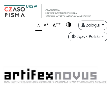
++
A
+
A
Zaloguj
A
Język Polski