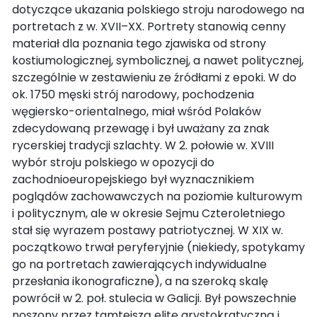
dotyczące ukazania polskiego stroju narodowego na
portretach z w. XVII–XX. Portrety stanowią cenny
materiał dla poznania tego zjawiska od strony
kostiumologicznej, symbolicznej, a nawet politycznej,
szczególnie w zestawieniu ze źródłami z epoki. W do
ok. 1750 męski strój narodowy, pochodzenia
węgiersko-orientalnego, miał wśród Polaków
zdecydowaną przewagę i był uważany za znak
rycerskiej tradycji szlachty. W 2. połowie w. XVIII
wybór stroju polskiego w opozycji do
zachodnioeuropejskiego był wyznacznikiem
poglądów zachowawczych na poziomie kulturowym
i politycznym, ale w okresie Sejmu Czteroletniego
stał się wyrazem postawy patriotycznej. W XIX w.
początkowo trwał peryferyjnie (niekiedy, spotykamy
go na portretach zawierających indywidualne
przesłania ikonograficzne), a na szeroką skalę
powrócił w 2. poł. stulecia w Galicji. Był powszechnie
noszony przez tamtejszą elitę arystokratyczną i