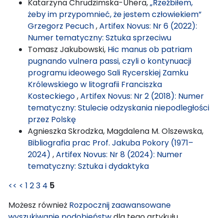
Katarzyna Chrudzimska-Uhera,
„Rzeźbiłem,
żeby im przypomnieć, że jestem człowiekiem”
Grzegorz Pecuch
,
Artifex Novus: Nr 6 (2022):
Numer tematyczny: Sztuka sprzeciwu
Tomasz Jakubowski,
Hic manus ob patriam
pugnando vulnera passi, czyli o kontynuacji
programu ideowego Sali Rycerskiej Zamku
Królewskiego w litografii Franciszka
Kosteckiego
,
Artifex Novus: Nr 2 (2018): Numer
tematyczny: Stulecie odzyskania niepodległości
przez Polskę
Agnieszka Skrodzka, Magdalena M. Olszewska,
Bibliografia prac Prof. Jakuba Pokory (1971–
2024)
,
Artifex Novus: Nr 8 (2024): Numer
tematyczny: Sztuka i dydaktyka
<<
<
1
2
3
4
5
Możesz również
Rozpocznij zaawansowane
wyszukiwanie podobieństw
dla tego artykułu.