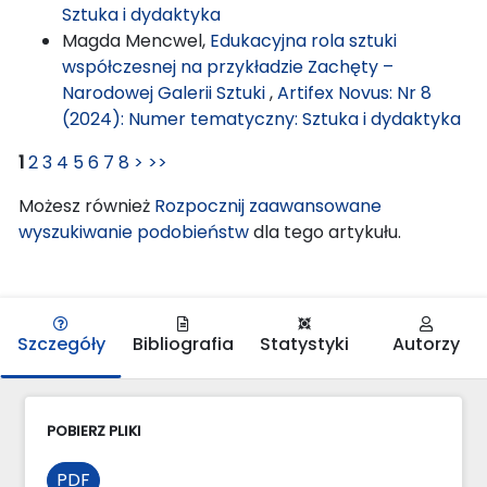
Sztuka i dydaktyka
Magda Mencwel,
Edukacyjna rola sztuki
współczesnej na przykładzie Zachęty –
Narodowej Galerii Sztuki
,
Artifex Novus: Nr 8
(2024): Numer tematyczny: Sztuka i dydaktyka
1
2
3
4
5
6
7
8
>
>>
Możesz również
Rozpocznij zaawansowane
wyszukiwanie podobieństw
dla tego artykułu.
Szczegóły
Bibliografia
Statystyki
Autorzy
POBIERZ PLIKI
PDF