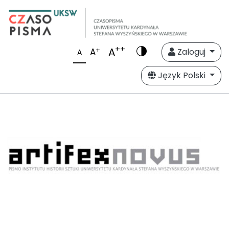
++
A
+
A
Zaloguj
A
Język Polski