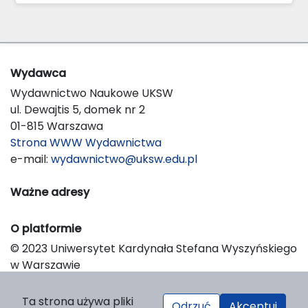
Wydawca
Wydawnictwo Naukowe UKSW
ul. Dewajtis 5, domek nr 2
01-815 Warszawa
Strona WWW Wydawnictwa
e-mail:
wydawnictwo@uksw.edu.pl
Ważne adresy
O platformie
© 2023 Uniwersytet Kardynała Stefana Wyszyńskiego
w Warszawie
Support & Customization by LIBCOM
Platform & Workflow by OJS/PKP
Ta strona używa pliki
Odrzuć
Akceptuj