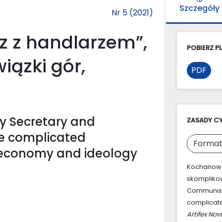
Szczegóły
Nr 5 (2021)
rz z handlarzem”,
POBIERZ PL
iązki gór,
PDF
ty Secretary and
ZASADY C
the complicated
Format
 economy and ideology
Kochanowski
skomplikowa
Communist 
complicate
Artifex Nov