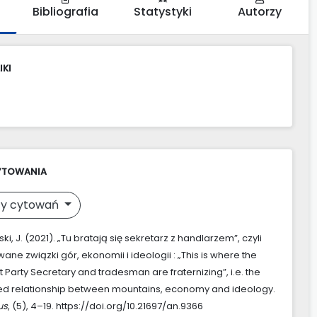
Bibliografia
Statystyki
Autorzy
IKI
YTOWANIA
y cytowań
, J. (2021). „Tu bratają się sekretarz z handlarzem”, czyli
ne związki gór, ekonomii i ideologii : „This is where the
Party Secretary and tradesman are fraternizing”, i.e. the
d relationship between mountains, economy and ideology.
us
, (5), 4–19. https://doi.org/10.21697/an.9366