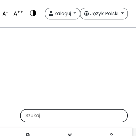
++
A
+
A
Zaloguj
Język Polski