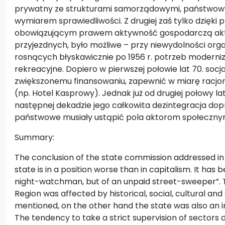
prywatny ze strukturami samorządowymi, państwowymi 
wymiarem sprawiedliwości. Z drugiej zaś tylko dzięki
obowiązującym prawem aktywność gospodarczą aktor
przyjezdnych, było możliwe – przy niewydolności org
rosnących błyskawicznie po 1956 r. potrzeb moderniz
rekreacyjne. Dopiero w pierwszej połowie lat 70. socja
zwiększonemu finansowaniu, zapewnić w miarę racjona
(np. Hotel Kasprowy). Jednak już od drugiej połowy lat
następnej dekadzie jego całkowita dezintegracja dopro
państwowe musiały ustąpić pola aktorom społeczny
Summary:
The conclusion of the state commission addressed in
state is in a position worse than in capitalism. It has
night-watchman, but of an unpaid street-sweeper”. 
Region was affected by historical, social, cultural an
mentioned, on the other hand the state was also an
The tendency to take a strict supervision of sectors 