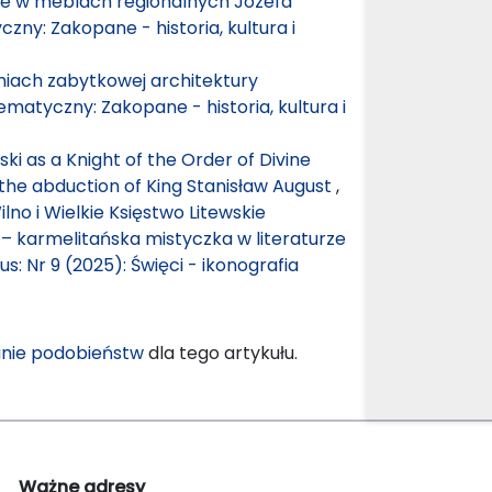
ie w meblach regionalnych Józefa
czny: Zakopane - historia, kultura i
niach zabytkowej architektury
ematyczny: Zakopane - historia, kultura i
ski as a Knight of the Order of Divine
the abduction of King Stanisław August
,
lno i Wielkie Księstwo Litewskie
 – karmelitańska mistyczka w literaturze
us: Nr 9 (2025): Święci - ikonografia
nie podobieństw
dla tego artykułu.
Ważne adresy