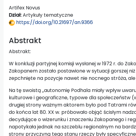
Artifex Novus
Dział:
Artykuły tematyczne
https://doi.org/10.21697/an.9366
Abstrakt
Abstrakt:
W konkluzji partyjnej komisji wysłanej w 1972 r. do Z
Zakopanem zostało postawione w sytuacji gorszej niż
zepchnięte na pozycje nawet nie nocnego stróża, ale 
Na tę swoistą „autonomię Podhala miały wpływ uwaru
kulturowe i geograficzne, typowe dla społeczeństw (
drugiej strony ważnym aktorem było pod Tatrami równ
do końca lat 80. XX w. próbowało objąć ścisłym nadzo
decydujące o wizerunku i znaczeniu Zakopanego i regi
napotykała jednak na szczeblu regionalnym na bardzo 
strony przyczyną tego stanu rzeczy były specyficzne