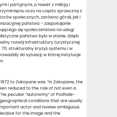
i partyjnymi, a nawet z milicją i
 przymknięciu oczu na często sprzeczną z
ów społecznych, zarówno górali, jak i
anizacyjnej państwa – zaspokajanie
ującego się społeczeństwa na usługi
listyczne państwo było w stanie, dzięki
lny rozwój infrastruktury turystycznej
 70. strukturalny kryzys systemu i w
wadziły do sytuacji, w której instytucje
m.
 1972 to Zakopane was: “in Zakopane, the
 been reduced to the role of not even a
The peculiar “autonomy” of Podhale-
d geographical conditions that are usually
 important actor and nowise ambiguous.
decisive for the image and the