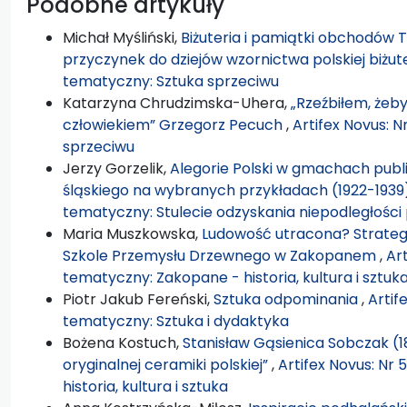
Podobne artykuły
Michał Myśliński,
Biżuteria i pamiątki obchodów 
przyczynek do dziejów wzornictwa polskiej biżute
tematyczny: Sztuka sprzeciwu
Katarzyna Chrudzimska-Uhera,
„Rzeźbiłem, żeb
człowiekiem” Grzegorz Pecuch
,
Artifex Novus: 
sprzeciwu
Jerzy Gorzelik,
Alegorie Polski w gmachach publ
śląskiego na wybranych przykładach (1922-193
tematyczny: Stulecie odzyskania niepodległości
Maria Muszkowska,
Ludowość utracona? Strategie
Szkole Przemysłu Drzewnego w Zakopanem
,
Ar
tematyczny: Zakopane - historia, kultura i sztuk
Piotr Jakub Fereński,
Sztuka odpominania
,
Artif
tematyczny: Sztuka i dydaktyka
Bożena Kostuch,
Stanisław Gąsienica Sobczak (
oryginalnej ceramiki polskiej”
,
Artifex Novus: Nr
historia, kultura i sztuka