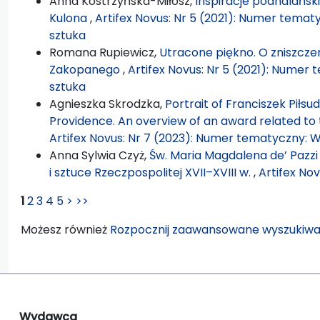
Anna Kostrzyńska-Miłosz,
Inspiracje podhalańsk
Kulona
,
Artifex Novus: Nr 5 (2021): Numer tematy
sztuka
Romana Rupiewicz,
Utracone piękno. O zniszcze
Zakopanego
,
Artifex Novus: Nr 5 (2021): Numer t
sztuka
Agnieszka Skrodzka,
Portrait of Franciszek Piłsud
Providence. An overview of an award related to 
Artifex Novus: Nr 7 (2023): Numer tematyczny: Wi
Anna Sylwia Czyż,
Św. Maria Magdalena de’ Pazzi
i sztuce Rzeczpospolitej XVII–XVIII w.
,
Artifex Nov
1
2
3
4
5
>
>>
Możesz również
Rozpocznij zaawansowane wyszukiwa
Wydawca