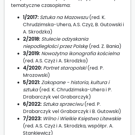
tematyczne czasopisma:
1/2017:
Sztuka na Mazowszu
(red. K.
Chrudzimska-Uhera, A.S. Czyż, B. Gutowski i
A. Skrodzka)
2/2018:
Stulecie odzyskania
niepodległości przez Polskę
(red. Z. Bania)
3/2019:
Nowożytna ikonografia kościelna
(red. A.S. Czyż i A. Skrodzka)
4/2020:
Portret staropolski
(red. P.
Mrozowski)
5/2021:
Zakopane - historia, kultura i
sztuka
(red. K. Chrudzimska-Uhera i P.
Drabarczyk vel Grabarczyk)
6/2022:
Sztuka sprzeciwu
(red. P.
Drabarczyk vel Grabarczyk i B. Gutowski)
7/2023:
Wilno i Wielkie Księstwo Litewskie
(red. A.S. Czyż i A. Skrodzka, współpr. A.
Stankiewicz)