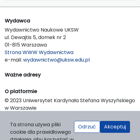
Wydawca
Wydawnictwo Naukowe UKSW
ul. Dewajtis 5, domek nr 2
01-815 Warszawa
Strona WWW Wydawnictwa
e-mail:
wydawnictwo@uksw.edu.pl
Ważne adresy
O platformie
© 2023 Uniwersytet Kardynała Stefana Wyszyńskiego
w Warszawie
Support & Customization by LIBCOM
Platform & Workflow by OJS/PKP
Ta strona używa pliki
Odrzuć
Akceptuj
cookie dla prawidłowego
działania, aby korzystać w