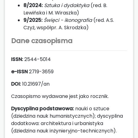
8/2024:
Sztuka i dydaktyka
(red. B.
Lewińska i M. Wiraszka)
9/2025:
Święci - ikonografia
(red. A.S.
Czyż, współpr. A. Skrodzka)
Dane czasopisma
ISSN:
2544-5014
e-ISSN
2719-3659
DOI:
10.21697/an
Czasopismo wydawane jest jako rocznik.
Dyscyplina podstawowa:
nauki o sztuce
(dziedzina nauk humanistycznych); dyscyplina
dodatkowa: architektura i urbanistyka
(dziedzina nauk inżynieryjno-technicznych).