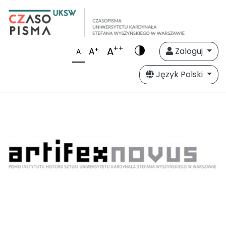
++
A
+
A
Zaloguj
A
Język Polski