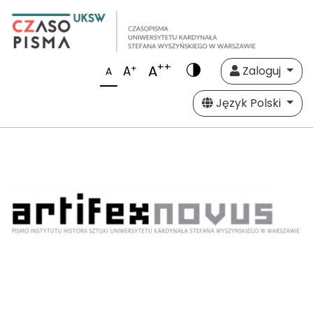
++
A
+
A
Zaloguj
A
Język Polski