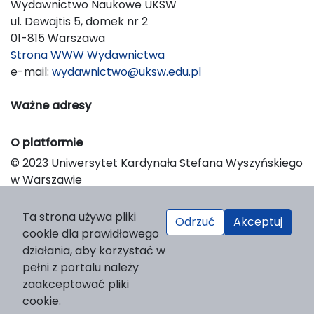
Wydawnictwo Naukowe UKSW
ul. Dewajtis 5, domek nr 2
01-815 Warszawa
Strona WWW Wydawnictwa
e-mail:
wydawnictwo@uksw.edu.pl
Ważne adresy
O platformie
© 2023 Uniwersytet Kardynała Stefana Wyszyńskiego
w Warszawie
Support & Customization by LIBCOM
Platform & Workflow by OJS/PKP
Ta strona używa pliki
Odrzuć
Akceptuj
cookie dla prawidłowego
działania, aby korzystać w
pełni z portalu należy
zaakceptować pliki
cookie.