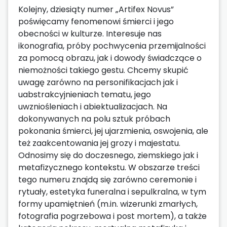
Kolejny, dziesiąty numer „Artifex Novus”
poświęcamy fenomenowi śmierci i jego
obecności w kulturze. Interesuje nas
ikonografia, próby pochwycenia przemijalności
za pomocą obrazu, jak i dowody świadczące o
niemożności takiego gestu. Chcemy skupić
uwagę zarówno na personifikacjach jak i
uabstrakcyjnieniach tematu, jego
uwzniośleniach i abiektualizacjach. Na
dokonywanych na polu sztuk próbach
pokonania śmierci, jej ujarzmienia, oswojenia, ale
też zaakcentowania jej grozy i majestatu.
Odnosimy się do doczesnego, ziemskiego jak i
metafizycznego kontekstu. W obszarze treści
tego numeru znajdą się zarówno ceremonie i
rytuały, estetyka funeralna i sepulkralna, w tym
formy upamiętnień (m.in. wizerunki zmarłych,
fotografia pogrzebowa i post mortem), a także