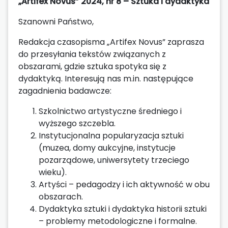
„Artifex Novus” 2024, nr 8 – Sztuka i dydaktyka
Szanowni Państwo,
Redakcja czasopisma „Artifex Novus” zaprasza
do przesyłania tekstów związanych z
obszarami, gdzie sztuka spotyka się z
dydaktyką. Interesują nas m.in. następujące
zagadnienia badawcze:
Szkolnictwo artystyczne średniego i
wyższego szczebla.
Instytucjonalna popularyzacja sztuki
(muzea, domy aukcyjne, instytucje
pozarządowe, uniwersytety trzeciego
wieku).
Artyści – pedagodzy i ich aktywność w obu
obszarach.
Dydaktyka sztuki i dydaktyka historii sztuki
– problemy metodologiczne i formalne.