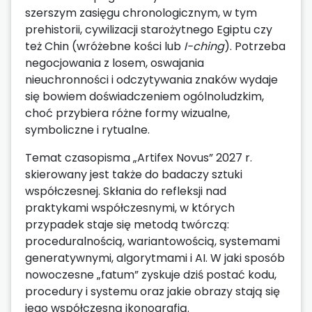
szerszym zasięgu chronologicznym, w tym
prehistorii, cywilizacji starożytnego Egiptu czy
też Chin (wróżebne kości lub
I-ching
). Potrzeba
negocjowania z losem, oswajania
nieuchronności i odczytywania znaków wydaje
się bowiem doświadczeniem ogólnoludzkim,
choć przybiera różne formy wizualne,
symboliczne i rytualne.
Temat czasopisma „Artifex Novus” 2027 r.
skierowany jest także do badaczy sztuki
współczesnej. Skłania do refleksji nad
praktykami współczesnymi, w których
przypadek staje się metodą twórczą:
proceduralnością, wariantowością, systemami
generatywnymi, algorytmami i AI. W jaki sposób
nowoczesne „fatum” zyskuje dziś postać kodu,
procedury i systemu oraz jakie obrazy stają się
jego współczesną ikonografią.