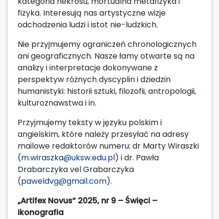
kategoria nekrosu, mortualna metafizyka i
fizyka. Interesują nas artystyczne wizje
odchodzenia ludzi i istot nie-ludzkich.
Nie przyjmujemy ograniczeń chronologicznych
ani geograficznych. Nasze łamy otwarte są na
analizy i interpretacje dokonywane z
perspektyw różnych dyscyplin i dziedzin
humanistyki: historii sztuki, filozofii, antropologii,
kulturoznawstwa i in.
Przyjmujemy teksty w języku polskim i
angielskim, które należy przesyłać na adresy
mailowe redaktorów numeru: dr Marty Wiraszki
(
m.wiraszka@uksw.edu.pl
) i dr. Pawła
Drabarczyka vel Grabarczyka
(
paweldvg@gmail.com
).
„Artifex Novus” 2025, nr 9 – Święci –
ikonografia