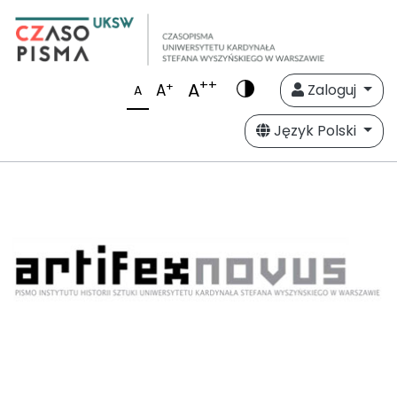
++
A
+
A
Zaloguj
A
Język Polski