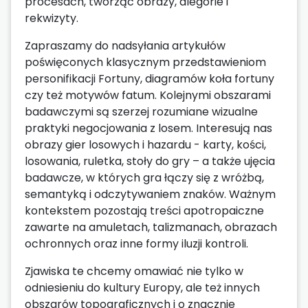
procesach, tworząc obrazy, alegorie i
rekwizyty.
Zapraszamy do nadsyłania artykułów
poświęconych klasycznym przedstawieniom
personifikacji Fortuny, diagramów koła fortuny
czy też motywów fatum. Kolejnymi obszarami
badawczymi są szerzej rozumiane wizualne
praktyki negocjowania z losem. Interesują nas
obrazy gier losowych i hazardu - karty, kości,
losowania, ruletka, stoły do gry – a także ujęcia
badawcze, w których gra łączy się z wróżbą,
semantyką i odczytywaniem znaków. Ważnym
kontekstem pozostają treści apotropaiczne
zawarte na amuletach, talizmanach, obrazach
ochronnych oraz inne formy iluzji kontroli.
Zjawiska te chcemy omawiać nie tylko w
odniesieniu do kultury Europy, ale też innych
obszarów topograficznych i o znacznie