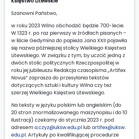
Księstwo Litewskie
Szanowni Państwo,
w roku 2023 Wilno obchodzić będzie 700-lecie.
W 1323 r. po raz pierwszy w źródłach pisanych –
w liście Gedymina do papieża Jana XXII pojawiła
się nazwa późniejszej stolicy Wielkiego Księstwa
Litewskiego. W związku z tym, by uczcić jedną z
dwóch stolic politycznych Rzeczpospolitej w
roku jej jubileuszu Redakcja czasopisma „Artifex
Novus” zaprasza do przesyłania tekstów
dotyczących sztuki i kultury Wilna czy też
szerzej Wielkiego Księstwa Litewskiego.
Na teksty w języku polskim lub angielskim (do
20 stron znormalizowanego maszynopisu i do 10
ilustracji) czekamy do stycznia 2023 r. pod
adresem
a.czyz@uksw.edu.pl
lub
artifex@uksw.
edu.pl
. Artykuły po kwalifikującej procedurze