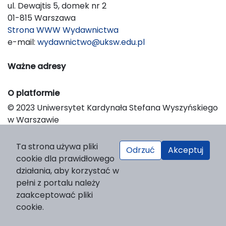
ul. Dewajtis 5, domek nr 2
01-815 Warszawa
Strona WWW Wydawnictwa
e-mail:
wydawnictwo@uksw.edu.pl
Ważne adresy
O platformie
© 2023 Uniwersytet Kardynała Stefana Wyszyńskiego
w Warszawie
Support & Customization by LIBCOM
Platform & Workflow by OJS/PKP
Ta strona używa pliki
Odrzuć
Akceptuj
cookie dla prawidłowego
działania, aby korzystać w
pełni z portalu należy
zaakceptować pliki
cookie.