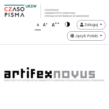
++
A
+
A
Zaloguj
A
Język Polski