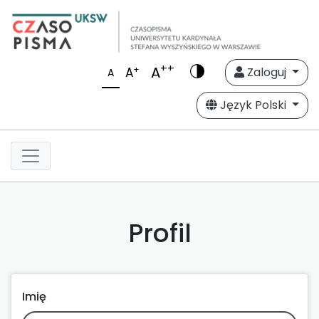
++
A
+
A
Zaloguj
A
Język Polski
Profil
Imię