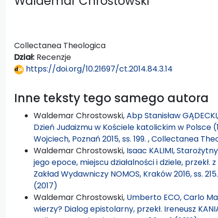
Waldemar Chrostowski
Collectanea Theologica
Dział:
Recenzje
https://doi.org/10.21697/ct.2014.84.3.14
Inne teksty tego samego autora
Waldemar Chrostowski,
Abp Stanisław GĄDECKI, 
Dzień Judaizmu w Kościele katolickim w Polsce 
Wojciech, Poznań 2015, ss. 199.
,
Collectanea Theo
Waldemar Chrostowski,
Isaac KALIMI, Starożytny 
jego epoce, miejscu działalności i dziele, przekł.
Zakład Wydawniczy NOMOS, Kraków 2016, ss. 215
(2017)
Waldemar Chrostowski,
Umberto ECO, Carlo Mari
wierzy? Dialog epistolarny, przekł. Ireneusz KANIA