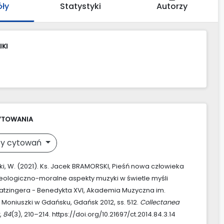
óły
Statystyki
Autorzy
IKI
YTOWANIA
y cytowań
i, W. (2021). Ks. Jacek BRAMORSKI, Pieśń nowa człowieka
ologiczno-moralne aspekty muzyki w świetle myśli
tzingera - Benedykta XVI, Akademia Muzyczna im.
 Moniuszki w Gdańsku, Gdańsk 2012, ss. 512.
Collectanea
,
84
(3), 210–214. https://doi.org/10.21697/ct.2014.84.3.14