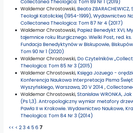
Collectanea Theologica: Tom 89 Nr 1 (2019)
Waldemar Chrostowski,
Beata ZBARACHEWICZ, S
Teologii Katolickiej (1954-1999), Wydawnictwo 
Collectanea Theologica: Tom 87 Nr 4 (2017)
Waldemar Chrostowski,
Papież Benedykt XVI, M
tajemnice roku liturgicznego. Wielki Post, red. 
Fundacja Benedyktynów w Biskupowie, Biskupów 
Tom 90 Nr 1 (2020)
Waldemar Chrostowski,
Do Czytelników „Collec
Theologica: Tom 85 Nr 3 (2015)
Waldemar Chrostowski,
Księga Jozuego - orędzie
Konferencja Naukowa Interpretacja Pisma Święt
Wyszyńskiego, Warszawa, 20 V 2014
,
Collectane
Waldemar Chrostowski,
Stanisław WRONKA, Jak
(Ps 1,3). Antropologiczny wymiar metafory drzewa
Pawła II w Krakowie. Wydawnictwo Naukowe, Krak
Theologica: Tom 84 Nr 3 (2014)
<<
<
2
3
4
5
6
7