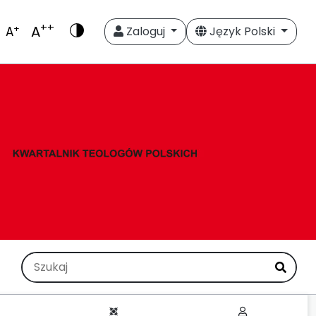
++
A
+
A
Zaloguj
Język Polski