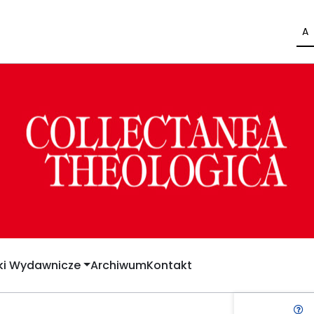
A
yki Wydawnicze
Archiwum
Kontakt