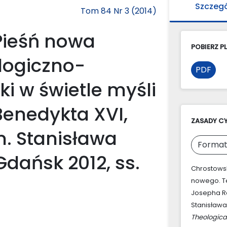
Szczeg
Tom 84 Nr 3 (2014)
Pieśń nowa
POBIERZ PL
logiczno-
PDF
i w świetle myśli
Benedykta XVI,
ZASADY C
. Stanisława
Format
dańsk 2012, ss.
Chrostowsk
nowego. Te
Josepha Ra
Stanisława
Theologica