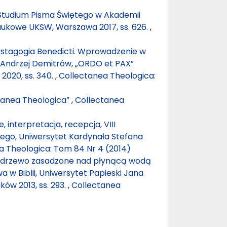
tudium Pisma Świętego w Akademii
Naukowe UKSW, Warszawa 2017, ss. 626.
,
ystagogia Benedicti. Wprowadzenie w
ks. Andrzej Demitrów, „ORDO et PAX”
2020, ss. 340.
,
Collectanea Theologica:
tanea Theologica”
,
Collectanea
, interpretacja, recepcja, VIII
ego, Uniwersytet Kardynała Stefana
a Theologica: Tom 84 Nr 4 (2014)
 drzewo zasadzone nad płynącą wodą
 w Biblii, Uniwersytet Papieski Jana
ów 2013, ss. 293.
,
Collectanea