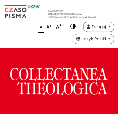
++
A
+
A
Zaloguj
A
Język Polski