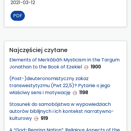
2021-03-12
PDF
Najczęściej czytane
Elements of Merkābāh Mysticism in the Targum
Jonathan to the Book of Ezekiel
1900
(Post-)deuteronomistyczny zakaz
transwestytyzmu (Pwt 22,5)? Pytanie o jego
właściwy sens i motywację
1198
Stosunek do samobójstwa w wypowiedziach
autorów biblijnych i ich kontekst narratywno-
kulturowy
919
A “God-Bearing Nation”: Religious Aspects of the