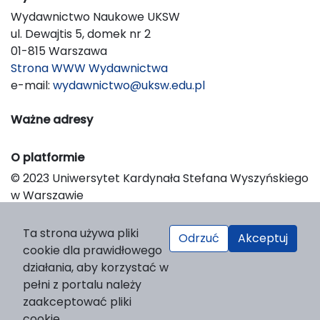
Wydawnictwo Naukowe UKSW
ul. Dewajtis 5, domek nr 2
01-815 Warszawa
Strona WWW Wydawnictwa
e-mail:
wydawnictwo@uksw.edu.pl
Ważne adresy
O platformie
© 2023 Uniwersytet Kardynała Stefana Wyszyńskiego
w Warszawie
Support & Customization by LIBCOM
Platform & Workflow by OJS/PKP
Ta strona używa pliki
Odrzuć
Akceptuj
cookie dla prawidłowego
działania, aby korzystać w
pełni z portalu należy
zaakceptować pliki
cookie.