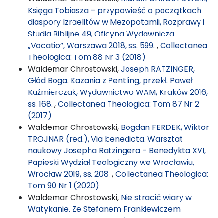
Księga Tobiasza – przypowieść o początkach
diaspory Izraelitów w Mezopotamii, Rozprawy i
Studia Biblijne 49, Oficyna Wydawnicza
„Vocatio”, Warszawa 2018, ss. 599.
,
Collectanea
Theologica: Tom 88 Nr 3 (2018)
Waldemar Chrostowski,
Joseph RATZINGER,
Głód Boga. Kazania z Pentling, przekł. Paweł
Kaźmierczak, Wydawnictwo WAM, Kraków 2016,
ss. 168.
,
Collectanea Theologica: Tom 87 Nr 2
(2017)
Waldemar Chrostowski,
Bogdan FERDEK, Wiktor
TROJNAR (red.), Via benedicta. Warsztat
naukowy Josepha Ratzingera – Benedykta XVI,
Papieski Wydział Teologiczny we Wrocławiu,
Wrocław 2019, ss. 208.
,
Collectanea Theologica:
Tom 90 Nr 1 (2020)
Waldemar Chrostowski,
Nie stracić wiary w
Watykanie. Ze Stefanem Frankiewiczem