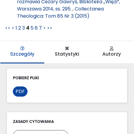
rozmawia Cezary Gawryś, Biblioteka „Więzi”,
Warszawa 2014, ss. 295.
,
Collectanea
Theologica: Tom 85 Nr 3 (2015)
<<
<
1
2
3
4
5
6
7
>
>>
Szczegóły
Statystyki
Autorzy
POBIERZ PLIKI
PDF
ZASADY CYTOWANIA