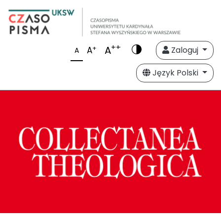
++
A
+
A
Zaloguj
A
Język Polski