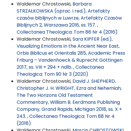
Waldemar Chrostowski,
Barbara
STRZAŁKOWSKA (oprac. i red.), Artefakty
czasów biblijnych w Luwrze, Artefakty Czasów
Biblijnych 2, Warszawa 2016, ss. 157.
,
Collectanea Theologica: Tom 86 Nr 4 (2016)
Waldemar Chrostowski,
Sara KIPFER (ed.),
Visualizing Emotions in the Ancient Near East,
Orbis Biblicus et Orientalis 285, Academic Press
Friburg – Vandenhoeck & Ruprecht Göttingen
2017, ss. VIII + 294 + ndlb.
,
Collectanea
Theologica: Tom 90 Nr 3 (2020)
Waldemar Chrostowski,
David J. SHEPHERD,
Christopher J. H. WRIGHT, Ezra and Nehemiah,
The Two Horizons Old Testament
Commentary, William B. Eerdmans Publishing
Company, Grand Rapids, Michigan 2018, ss. X +
243.
,
Collectanea Theologica: Tom 88 Nr 4
(2018)
Waldemar Chrostowski,
Marcin CHROSTOWSKI,