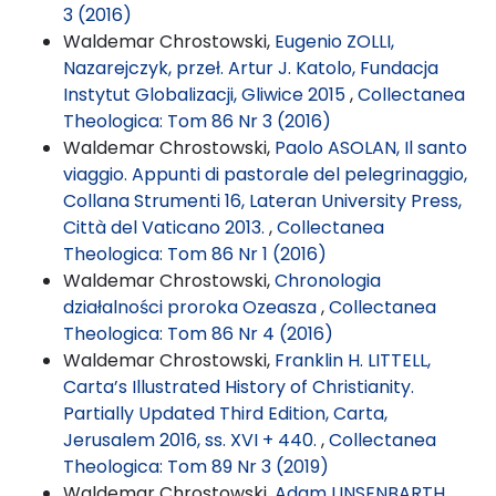
3 (2016)
Waldemar Chrostowski,
Eugenio ZOLLI,
Nazarejczyk, przeł. Artur J. Katolo, Fundacja
Instytut Globalizacji, Gliwice 2015
,
Collectanea
Theologica: Tom 86 Nr 3 (2016)
Waldemar Chrostowski,
Paolo ASOLAN, Il santo
viaggio. Appunti di pastorale del pelegrinaggio,
Collana Strumenti 16, Lateran University Press,
Città del Vaticano 2013.
,
Collectanea
Theologica: Tom 86 Nr 1 (2016)
Waldemar Chrostowski,
Chronologia
działalności proroka Ozeasza
,
Collectanea
Theologica: Tom 86 Nr 4 (2016)
Waldemar Chrostowski,
Franklin H. LITTELL,
Carta’s Illustrated History of Christianity.
Partially Updated Third Edition, Carta,
Jerusalem 2016, ss. XVI + 440.
,
Collectanea
Theologica: Tom 89 Nr 3 (2019)
Waldemar Chrostowski,
Adam LINSENBARTH