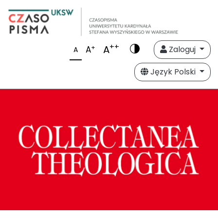
++
A
+
A
Zaloguj
A
Język Polski