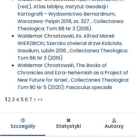
(red.), Atlas biblijny, Instytut Geodezji i
Kartografii – Wydawnictwo Bernardinum,
Warszawa-Pelpin 2018, ss. 327.
,
Collectanea
Theologica: Tom 88 Nr 3 (2018)
Waldemar Chrostowski,
Ks. Alfred Marek
WIERZBICKI, Szeroko otwierał drzwi Kościoła,
Gaudium, Lublin 2016
,
Collectanea Theologica:
Tom 86 Nr 3 (2016)
Waldemar Chrostowski,
The Books of
Chronicles and Ezra-Nehemiah as a Project of
New Future for Israel
,
Collectanea Theologica:
Tom 90 Nr 5 (2020): Fasciculus specialis
1
2
3
4
5
6
7
>
>>
Szczegóły
Statystyki
Autorzy