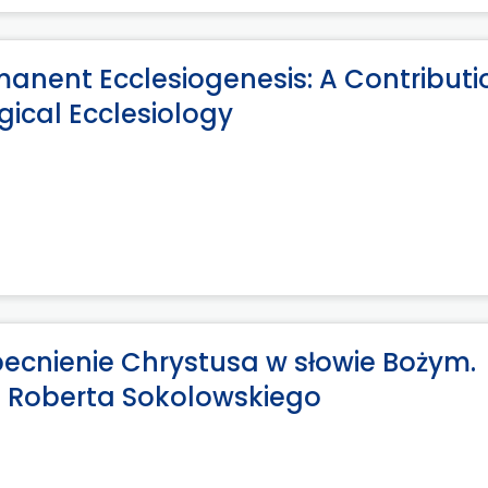
manent Ecclesiogenesis: A Contributi
ical Ecclesiology
cnienie Chrystusa w słowie Bożym.
 Roberta Sokolowskiego