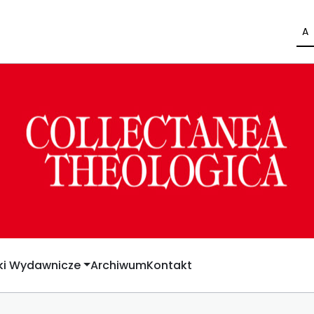
A
yki Wydawnicze
Archiwum
Kontakt