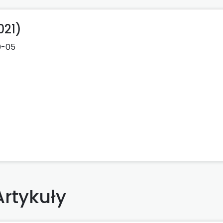
021)
0-05
Artykuły