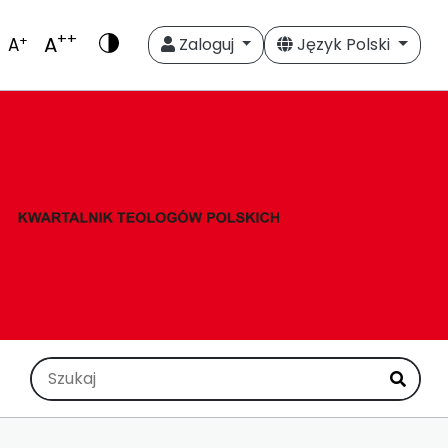
++
A
+
A
Zaloguj
Język Polski