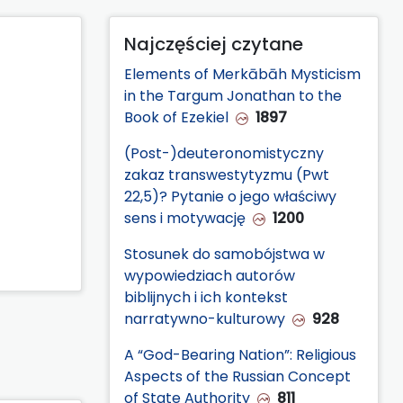
Najczęściej czytane
Elements of Merkābāh Mysticism
in the Targum Jonathan to the
Book of Ezekiel
1897
(Post-)deuteronomistyczny
zakaz transwestytyzmu (Pwt
22,5)? Pytanie o jego właściwy
sens i motywację
1200
Stosunek do samobójstwa w
wypowiedziach autorów
biblijnych i ich kontekst
narratywno-kulturowy
928
A “God-Bearing Nation”: Religious
Aspects of the Russian Concept
of State Authority
811