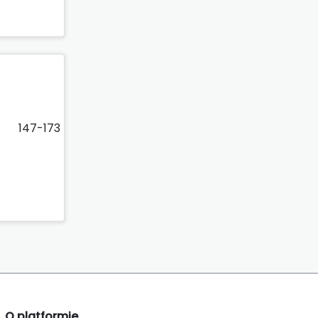
147-173
O platformie