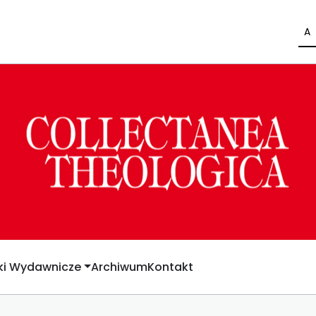
A
yki Wydawnicze
Archiwum
Kontakt