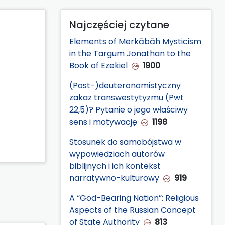
Najczęściej czytane
Elements of Merkābāh Mysticism
in the Targum Jonathan to the
Book of Ezekiel
1900
(Post-)deuteronomistyczny
zakaz transwestytyzmu (Pwt
22,5)? Pytanie o jego właściwy
sens i motywację
1198
Stosunek do samobójstwa w
wypowiedziach autorów
biblijnych i ich kontekst
narratywno-kulturowy
919
A “God-Bearing Nation”: Religious
Aspects of the Russian Concept
of State Authority
813