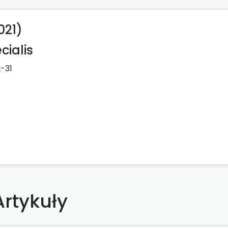
021)
cialis
2-31
Artykuły