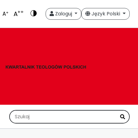
++
A
+
A
Zaloguj
Język Polski