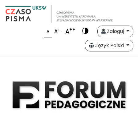
++
A
+
A
Zaloguj
A
Język Polski