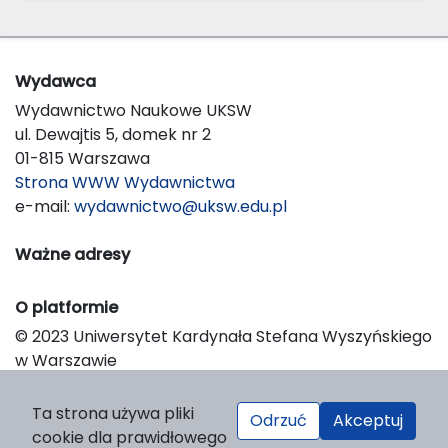
Wydawca
Wydawnictwo Naukowe UKSW
ul. Dewajtis 5, domek nr 2
01-815 Warszawa
Strona WWW Wydawnictwa
e-mail:
wydawnictwo@uksw.edu.pl
Ważne adresy
O platformie
© 2023 Uniwersytet Kardynała Stefana Wyszyńskiego
w Warszawie
Support & Customization by LIBCOM
Platform & Workflow by OJS/PKP
Ta strona używa pliki
Odrzuć
Akceptuj
cookie dla prawidłowego