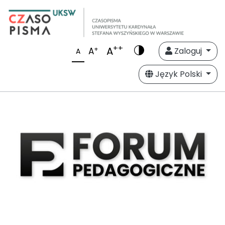
++
A
+
A
Zaloguj
A
Język Polski