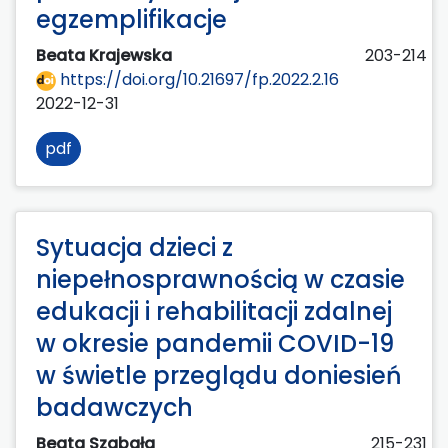
egzemplifikacje
Beata Krajewska
203-214
https://doi.org/10.21697/fp.2022.2.16
2022-12-31
pdf
Sytuacja dzieci z
niepełnosprawnością w czasie
edukacji i rehabilitacji zdalnej
w okresie pandemii COVID-19
w świetle przeglądu doniesień
badawczych
Beata Szabała
215-231