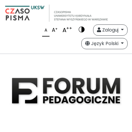
++
A
+
A
Zaloguj
A
Język Polski