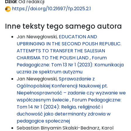
Dział:
Od redakcji
https://doi.org/10.21697/fp.2025.2.1
Inne teksty tego samego autora
Jan Niewęgłowski,
EDUCATION AND
UPBRINGING IN THE SECOND POLISH REPUBLIC.
ATTEMPTS TO TRANSFER THE SALESIAN
CHARISMA TO THE POLISH LAND
,
Forum
Pedagogiczne: Tom 13 Nr 1 (2023): Komunikacja
ucznia ze spektrum autyzmu
Jan Niewęgłowski,
Sprawozdanie z
Ogólnopolskiej Konferencji Naukowej pt.
Niepełnosprawność – zadanie czy wyzwanie we
współczesnym świecie
,
Forum Pedagogiczne:
Tom 14 Nr 1 (2024): Religia, religijność i
duchowość jako determinanty zdrowia w
pedagogice społecznej
Sebastian Binyamin Skalski-Bednarz, Karol