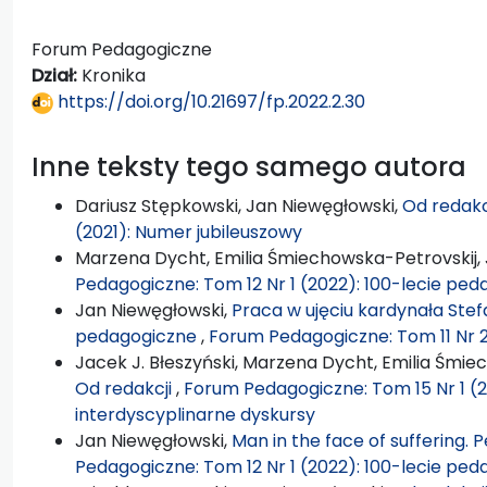
Forum Pedagogiczne
Dział:
Kronika
https://doi.org/10.21697/fp.2022.2.30
Inne teksty tego samego autora
Dariusz Stępkowski, Jan Niewęgłowski,
Od redakc
(2021): Numer jubileuszowy
Marzena Dycht, Emilia Śmiechowska-Petrovskij,
Pedagogiczne: Tom 12 Nr 1 (2022): 100-lecie peda
Jan Niewęgłowski,
Praca w ujęciu kardynała Ste
pedagogiczne
,
Forum Pedagogiczne: Tom 11 Nr 2
Jacek J. Błeszyński, Marzena Dycht, Emilia Śmie
Od redakcji
,
Forum Pedagogiczne: Tom 15 Nr 1 (2
interdyscyplinarne dyskursy
Jan Niewęgłowski,
Man in the face of suffering.
Pedagogiczne: Tom 12 Nr 1 (2022): 100-lecie peda