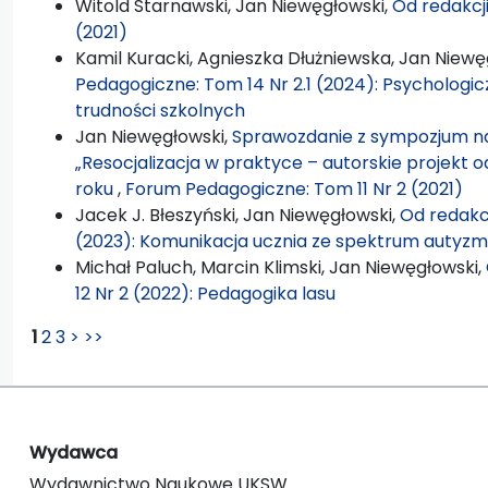
Witold Starnawski, Jan Niewęgłowski,
Od redakcj
(2021)
Kamil Kuracki, Agnieszka Dłużniewska, Jan Niewę
Pedagogiczne: Tom 14 Nr 2.1 (2024): Psychologi
trudności szkolnych
Jan Niewęgłowski,
Sprawozdanie z sympozjum nau
„Resocjalizacja w praktyce – autorskie projekt 
roku
,
Forum Pedagogiczne: Tom 11 Nr 2 (2021)
Jacek J. Błeszyński, Jan Niewęgłowski,
Od redakc
(2023): Komunikacja ucznia ze spektrum autyz
Michał Paluch, Marcin Klimski, Jan Niewęgłowski,
12 Nr 2 (2022): Pedagogika lasu
1
2
3
>
>>
Wydawca
Wydawnictwo Naukowe UKSW