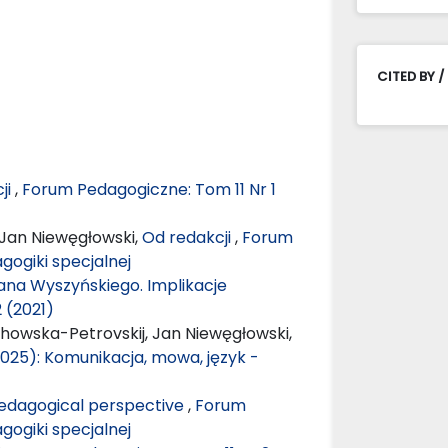
CITED BY /
ji
,
Forum Pedagogiczne: Tom 11 Nr 1
 Jan Niewęgłowski,
Od redakcji
,
Forum
gogiki specjalnej
fana Wyszyńskiego. Implikacje
 (2021)
chowska-Petrovskij, Jan Niewęgłowski,
025): Komunikacja, mowa, język -
 Pedagogical perspective
,
Forum
gogiki specjalnej