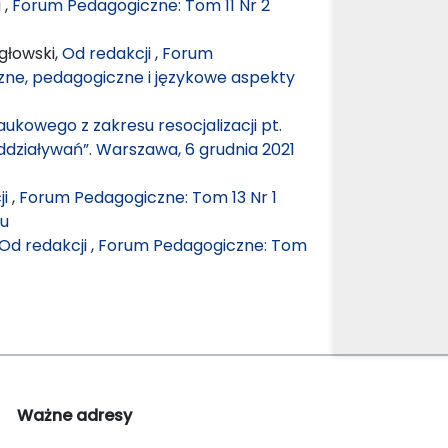
i
,
Forum Pedagogiczne: Tom 11 Nr 2
głowski,
Od redakcji
,
Forum
czne, pedagogiczne i językowe aspekty
kowego z zakresu resocjalizacji pt.
oddziaływań”. Warszawa, 6 grudnia 2021
ji
,
Forum Pedagogiczne: Tom 13 Nr 1
mu
Od redakcji
,
Forum Pedagogiczne: Tom
Ważne adresy