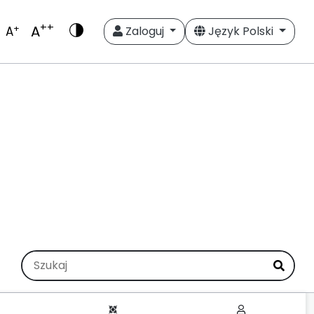
++
A
+
A
Zaloguj
Język Polski