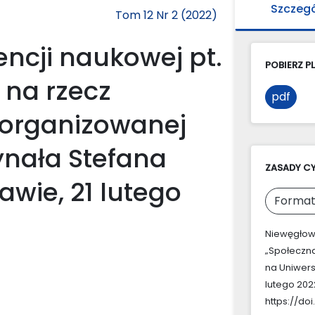
Szczeg
Tom 12 Nr 2 (2022)
ncji naukowej pt.
POBIERZ PL
 na rzecz
pdf
 zorganizowanej
ynała Stefana
ZASADY C
wie, 21 lutego
Format
Niewęgłows
„Społeczna
na Uniwers
lutego 202
https://doi