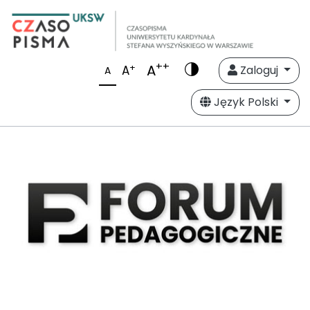
++
A
+
A
Zaloguj
A
Język Polski