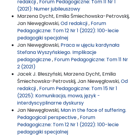
redakcji
,
Forum Pedagogiczne: Tom 11 Nr 1
(2021): Numer jubileuszowy
Marzena Dycht, Emilia Śmiechowska-Petrovskij,
Jan Niewęgłowski,
Od redakcji
,
Forum
Pedagogiczne: Tom 12 Nr 1 (2022): 100-lecie
pedagogiki specjalnej
Jan Niewęgłowski,
Praca w ujęciu kardynała
Stefana Wyszyńskiego. Implikacje
pedagogiczne
,
Forum Pedagogiczne: Tom 11 Nr
2 (2021)
Jacek J. Błeszyński, Marzena Dycht, Emilia
Śmiechowska-Petrovskij, Jan Niewęgłowski,
Od
redakcji
,
Forum Pedagogiczne: Tom 15 Nr 1
(2025): Komunikacja, mowa, język -
interdyscyplinarne dyskursy
Jan Niewęgłowski,
Man in the face of suffering.
Pedagogical perspective
,
Forum
Pedagogiczne: Tom 12 Nr 1 (2022): 100-lecie
pedagogiki specjalnej