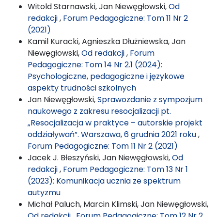
Witold Starnawski, Jan Niewęgłowski,
Od
redakcji
,
Forum Pedagogiczne: Tom 11 Nr 2
(2021)
Kamil Kuracki, Agnieszka Dłużniewska, Jan
Niewęgłowski,
Od redakcji
,
Forum
Pedagogiczne: Tom 14 Nr 2.1 (2024):
Psychologiczne, pedagogiczne i językowe
aspekty trudności szkolnych
Jan Niewęgłowski,
Sprawozdanie z sympozjum
naukowego z zakresu resocjalizacji pt.
„Resocjalizacja w praktyce – autorskie projekt
oddziaływań”. Warszawa, 6 grudnia 2021 roku
,
Forum Pedagogiczne: Tom 11 Nr 2 (2021)
Jacek J. Błeszyński, Jan Niewęgłowski,
Od
redakcji
,
Forum Pedagogiczne: Tom 13 Nr 1
(2023): Komunikacja ucznia ze spektrum
autyzmu
Michał Paluch, Marcin Klimski, Jan Niewęgłowski,
Od redakcji
,
Forum Pedagogiczne: Tom 12 Nr 2