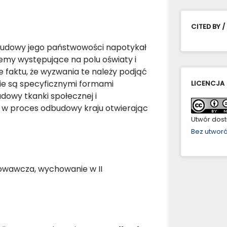
CITED BY /
odbudowy jego państwowości napotykał
lemy występujące na polu oświaty i
faktu, że wyzwania te należy podjąć
ie są specyficznymi formami
LICENCJA
udowy tkanki społecznej i
ię w proces odbudowy kraju otwierając
Utwór dostę
Bez utwor
howawcza, wychowanie w II