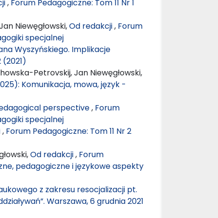
ji
,
Forum Pedagogiczne: Tom 11 Nr 1
 Jan Niewęgłowski,
Od redakcji
,
Forum
gogiki specjalnej
fana Wyszyńskiego. Implikacje
 (2021)
chowska-Petrovskij, Jan Niewęgłowski,
025): Komunikacja, mowa, język -
 Pedagogical perspective
,
Forum
gogiki specjalnej
i
,
Forum Pedagogiczne: Tom 11 Nr 2
głowski,
Od redakcji
,
Forum
czne, pedagogiczne i językowe aspekty
kowego z zakresu resocjalizacji pt.
oddziaływań”. Warszawa, 6 grudnia 2021