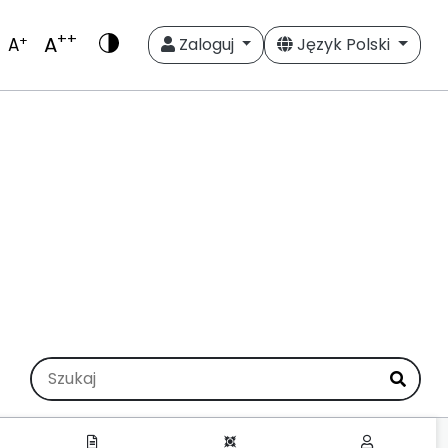
++
A
+
A
Zaloguj
Język Polski