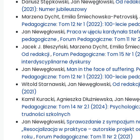
Dariusz Stępkowski, Jan Niewęgłowski,
Od redakc
(2021): Numer jubileuszowy
Marzena Dycht, Emilia Śmiechowska-Petrovskij,
Pedagogiczne: Tom 12 Nr 1 (2022): 100-lecie peda
Jan Niewęgłowski,
Praca w ujęciu kardynała Ste
pedagogiczne
,
Forum Pedagogiczne: Tom 11 Nr 2
Jacek J. Błeszyński, Marzena Dycht, Emilia Śmie
Od redakcji
,
Forum Pedagogiczne: Tom 15 Nr 1 (2
interdyscyplinarne dyskursy
Jan Niewęgłowski,
Man in the face of suffering.
Pedagogiczne: Tom 12 Nr 1 (2022): 100-lecie peda
Witold Starnawski, Jan Niewęgłowski,
Od redakcj
(2021)
Kamil Kuracki, Agnieszka Dłużniewska, Jan Niewę
Pedagogiczne: Tom 14 Nr 2.1 (2024): Psychologi
trudności szkolnych
Jan Niewęgłowski,
Sprawozdanie z sympozjum nau
„Resocjalizacja w praktyce – autorskie projekt 
roku
,
Forum Pedagogiczne: Tom 11 Nr 2 (2021)