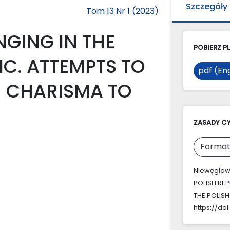
Szczegóły
Tom 13 Nr 1 (2023)
GING IN THE
POBIERZ PL
IC. ATTEMPTS TO
pdf (Eng
N CHARISMA TO
ZASADY C
Format
Niewęgłows
POLISH REP
THE POLISH
https://doi