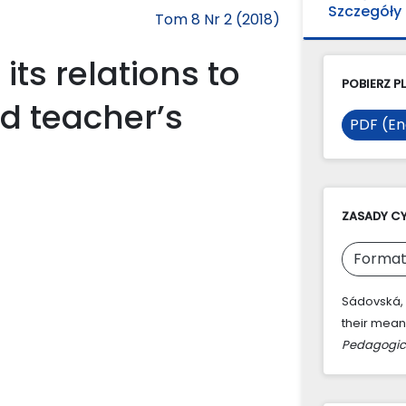
Szczegóły
Tom 8 Nr 2 (2018)
its relations to
POBIERZ PL
nd teacher’s
PDF (En
ZASADY C
Format
Sádovská, A
their meani
Pedagogic