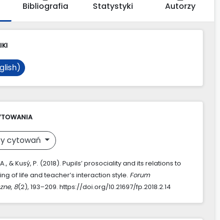
Bibliografia
Statystyki
Autorzy
IKI
glish)
YTOWANIA
y cytowań
., & Kusý, P. (2018). Pupils’ prosociality and its relations to
ng of life and teacher’s interaction style.
Forum
zne
,
8
(2), 193–209. https://doi.org/10.21697/fp.2018.2.14