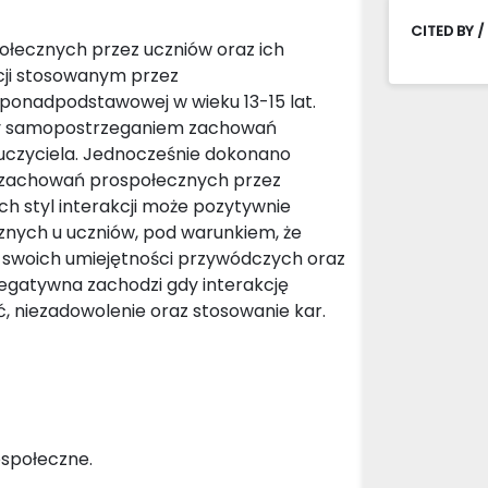
CITED BY /
łecznych przez uczniów oraz ich
kcji stosowanym przez
 ponadpodstawowej w wieku 13-15 lat.
ędzy samopostrzeganiem zachowań
auczyciela. Jednocześnie dokonano
h zachowań prospołecznych przez
ich styl interakcji może pozytywnie
ych u uczniów, pod warunkiem, że
 swoich umiejętności przywódczych oraz
negatywna zachodzi gdy interakcję
, niezadowolenie oraz stosowanie kar.
ospołeczne.