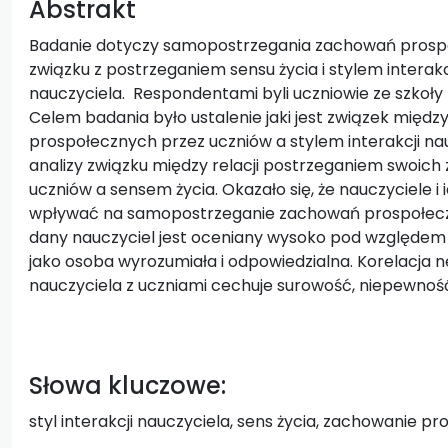
Abstrakt
Badanie dotyczy samopostrzegania zachowań prospo
związku z postrzeganiem sensu życia i stylem intera
nauczyciela. Respondentami byli uczniowie ze szkoły
Celem badania było ustalenie jaki jest związek mi
prospołecznych przez uczniów a stylem interakcji n
analizy związku między relacji postrzeganiem swoic
uczniów a sensem życia. Okazało się, że nauczyciele i 
wpływać na samopostrzeganie zachowań prospołeczn
dany nauczyciel jest oceniany wysoko pod względem
jako osoba wyrozumiała i odpowiedzialna. Korelacja 
nauczyciela z uczniami cechuje surowość, niepewność
Słowa kluczowe:
styl interakcji nauczyciela, sens życia, zachowanie pr