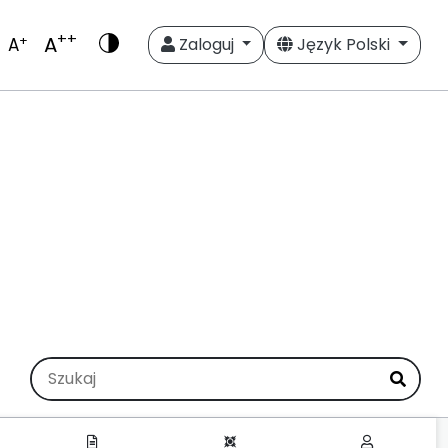
++
A
+
A
Zaloguj
Język Polski