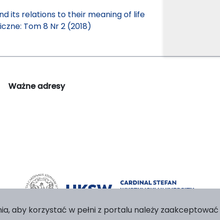
nd its relations to their meaning of life
czne: Tom 8 Nr 2 (2018)
Ważne adresy
ia, aby korzystać w pełni z portalu należy zaakceptować p