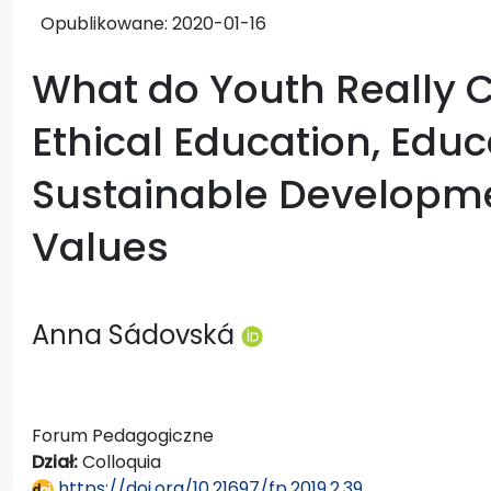
Opublikowane:
2020-01-16
What do Youth Really C
Ethical Education, Educ
Sustainable Developm
Values
Anna Sádovská
Forum Pedagogiczne
Dział:
Colloquia
https://doi.org/10.21697/fp.2019.2.39