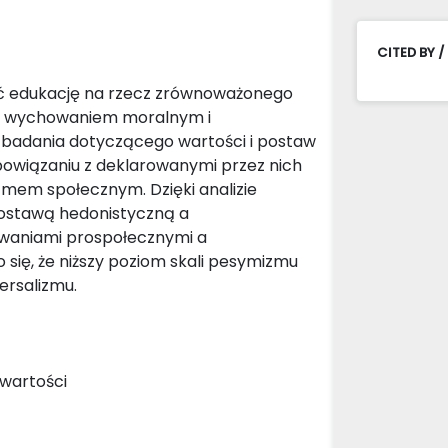
CITED BY /
yć edukację na rzecz zrównoważonego
ć z wychowaniem moralnym i
 badania dotyczącego wartości i postaw
powiązaniu z deklarowanymi przez nich
mem społecznym. Dzięki analizie
 postawą hedonistyczną a
owaniami prospołecznymi a
ię, że niższy poziom skali pesymizmu
ersalizmu.
 wartości