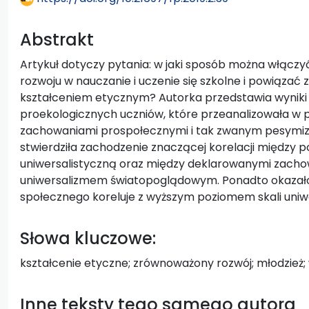
Abstrakt
Artykuł dotyczy pytania: w jaki sposób można włącz
rozwoju w nauczanie i uczenie się szkolne i powiąza
kształceniem etycznym? Autorka przedstawia wyniki
proekologicznych uczniów, które przeanalizowała w 
zachowaniami prospołecznymi i tak zwanym pesymiz
stwierdziła zachodzenie znaczącej korelacji między
uniwersalistyczną oraz między deklarowanymi zach
uniwersalizmem światopoglądowym. Ponadto okazało s
społecznego koreluje z wyższym poziomem skali uniw
Słowa kluczowe:
kształcenie etyczne; zrównoważony rozwój; młodzież;
Inne teksty tego samego autora