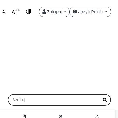
++
A
+
A
Zaloguj
Język Polski