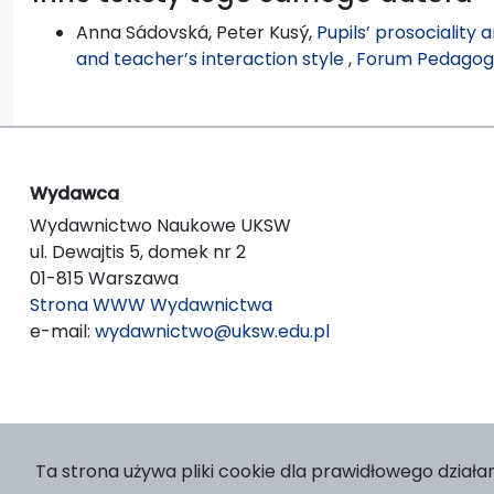
Anna Sádovská, Peter Kusý,
Pupils’ prosociality a
and teacher’s interaction style
,
Forum Pedagogi
Wydawca
Wydawnictwo Naukowe UKSW
ul. Dewajtis 5, domek nr 2
01-815 Warszawa
Strona WWW Wydawnictwa
e-mail:
wydawnictwo@uksw.edu.pl
Ta strona używa pliki cookie dla prawidłowego działan