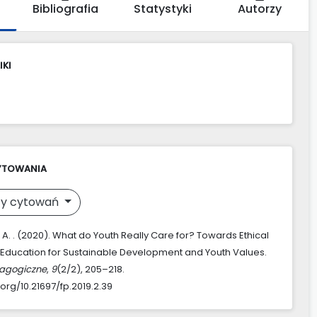
Bibliografia
Statystyki
Autorzy
IKI
YTOWANIA
y cytowań
A. . (2020). What do Youth Really Care for? Towards Ethical
 Education for Sustainable Development and Youth Values.
agogiczne
,
9
(2/2), 205–218.
.org/10.21697/fp.2019.2.39