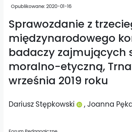
Opublikowane:
2020-01-16
Sprawozdanie z trzeci
międzynarodowego ko
badaczy zajmujących s
moralno-etyczną, Trn
września 2019 roku
Dariusz Stępkowski
, Joanna Pęk
Forum Pedagogiczne