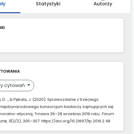
óły
Statystyki
Autorzy
IKI
YTOWANIA
y cytowań
 D. ., & Pękala, J. (2020). Sprawozdanie z trzeciego
 międzynarodowego konsorcjum badaczy zajmujących się
oralno-etyczną, Trnawa 26–28 września 2019 roku.
Forum
zne
,
9
(2/2), 305–307. https://doi.org/10.21697/fp.2019.2.48