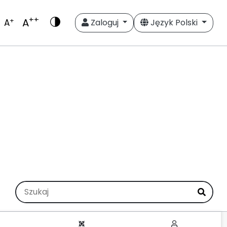
++
A
+
A
Zaloguj
Język Polski