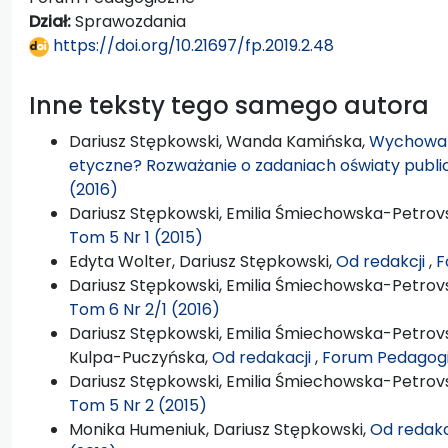
Dział:
Sprawozdania
https://doi.org/10.21697/fp.2019.2.48
Inne teksty tego samego autora
Dariusz Stępkowski, Wanda Kamińska,
Wychowan
etyczne? Rozważanie o zadaniach oświaty publi
(2016)
Dariusz Stępkowski, Emilia Śmiechowska-Petrovs
Tom 5 Nr 1 (2015)
Edyta Wolter, Dariusz Stępkowski,
Od redakcji
,
F
Dariusz Stępkowski, Emilia Śmiechowska-Petrovs
Tom 6 Nr 2/1 (2016)
Dariusz Stępkowski, Emilia Śmiechowska-Petrovs
Kulpa-Puczyńska,
Od redakacji
,
Forum Pedagogi
Dariusz Stępkowski, Emilia Śmiechowska-Petrovs
Tom 5 Nr 2 (2015)
Monika Humeniuk, Dariusz Stępkowski,
Od redakc