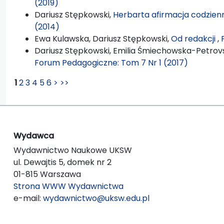
(2019)
Dariusz Stępkowski,
Herbarta afirmacja codzien
(2014)
Ewa Kulawska, Dariusz Stępkowski,
Od redakcji
,
Dariusz Stępkowski, Emilia Śmiechowska-Petrovsk
Forum Pedagogiczne: Tom 7 Nr 1 (2017)
1
2
3
4
5
6
>
>>
Wydawca
Wydawnictwo Naukowe UKSW
ul. Dewajtis 5, domek nr 2
01-815 Warszawa
Strona WWW Wydawnictwa
e-mail:
wydawnictwo@uksw.edu.pl