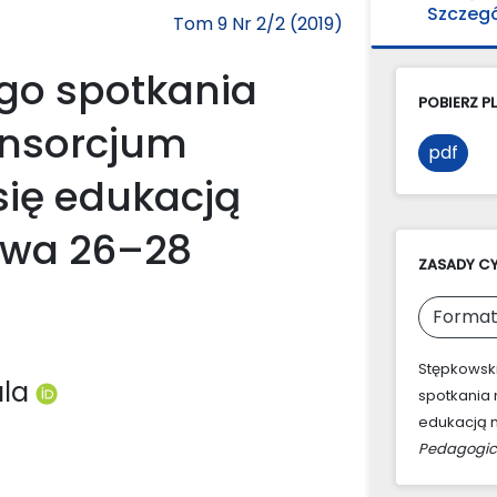
Szczeg
Tom 9 Nr 2/2 (2019)
ego spotkania
POBIERZ PL
nsorcjum
pdf
ię edukacją
awa 26–28
ZASADY C
Format
Stępkowski,
ala
spotkania
edukacją m
Pedagogic